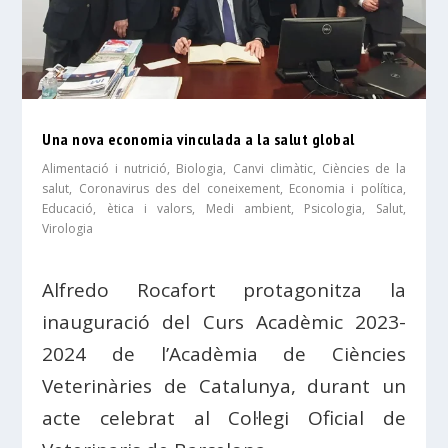
Una nova economia vinculada a la salut global
Alimentació i nutrició
,
Biologia
,
Canvi climàtic
,
Ciències de la
salut
,
Coronavirus des del coneixement
,
Economia i política
,
Educació, ètica i valors
,
Medi ambient
,
Psicologia
,
Salut
,
Virologia
Alfredo Rocafort protagonitza la
inauguració del Curs Acadèmic 2023-
2024 de l’Acadèmia de Ciències
Veterinàries de Catalunya, durant un
acte celebrat al Col·legi Oficial de