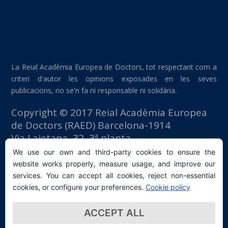
La Reial Acadèmia Europea de Doctors, tot respectant com a
criteri d'autor les opinions exposades en les seves
publicacions, no se'n fa ni responsable ni solidària.
Copyright © 2017 Reial Acadèmia Europea
de Doctors (RAED) Barcelona-1914
Via Laietana, 32, 3ª planta
Edifici Foment del Treball
We use our own and third-party cookies to ensure the
08003 Barcelona (España)
website works properly, measure usage, and improve our
tlf: +34 93 667 40 54
services. You can accept all cookies, reject non-essential
secretaria@raed.academy
cookies, or configure your preferences.
Cookie policy
Contacte i subscripció a la Newsletter
ACCEPT ALL
Política de privacitat