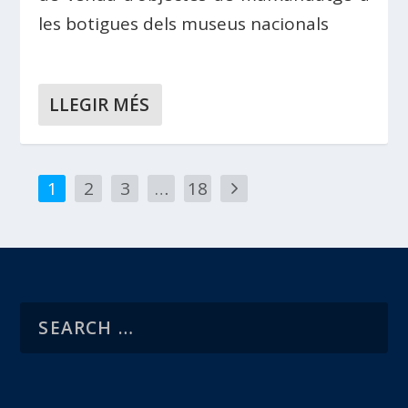
les botigues dels museus nacionals
LLEGIR MÉS
1
2
3
…
18