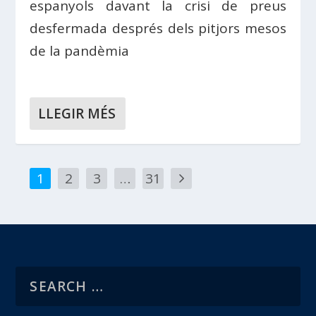
espanyols davant la crisi de preus
desfermada després dels pitjors mesos
de la pandèmia
LLEGIR MÉS
1
2
3
…
31