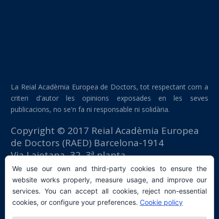
La Reial Acadèmia Europea de Doctors, tot respectant com a
criteri d'autor les opinions exposades en les seves
publicacions, no se'n fa ni responsable ni solidària.
Copyright © 2017 Reial Acadèmia Europea
de Doctors (RAED) Barcelona-1914
Via Laietana, 32, 3ª planta
Edifici Foment del Treball
We use our own and third-party cookies to ensure the
08003 Barcelona (España)
website works properly, measure usage, and improve our
tlf: +34 93 667 40 54
services. You can accept all cookies, reject non-essential
secretaria@raed.academy
cookies, or configure your preferences.
Cookie policy
Contacte i subscripció a la Newsletter