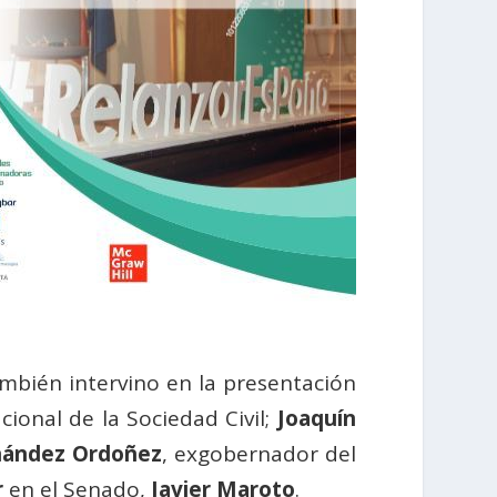
ambién intervino en la presentación
cional de la Sociedad Civil;
Joaquín
nández Ordoñez
, exgobernador del
r
en el Senado,
Javier Maroto
.