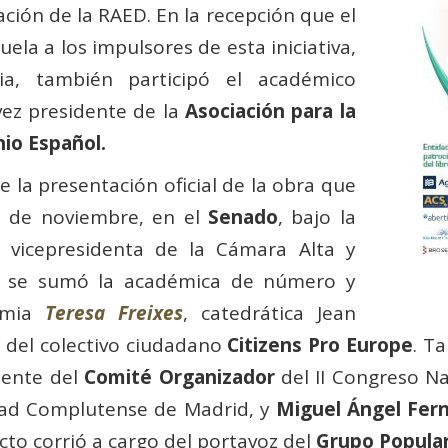
ción de la RAED. En la recepción que el
uela a los impulsores de esta iniciativa,
a, también participó el académico
 vez presidente de la
Asociación para la
io Español.
e la presentación oficial de la obra que
 8 de noviembre, en el
Senado
, bajo la
, vicepresidenta de la Cámara Alta y
to se sumó la académica de número y
demia
Teresa Freixes
, catedrática Jean
del colectivo ciudadano
Citizens Pro Europe
. T
idente del
Comité Organizador
del II Congreso Na
idad Complutense de Madrid, y
Miguel Ángel Fer
acto corrió a cargo del portavoz del
Grupo Popula