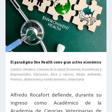
El paradigma One Health como gran activo económico
Cambio climático
,
Ciencias de la salud
,
Economía
,
Económicas y
Empresariales
,
Educación, ética y valores
,
Medio ambiente
,
Premios, distinciones y nombramientos
,
Veterinaria
Alfredo Rocafort defiende, durante su
ingreso como Académico de la
Academia de Ciencias Veterinarias de