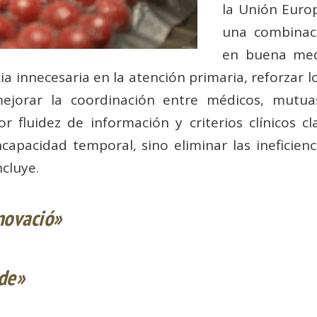
la Unión Europ
una combinaci
en buena med
ia innecesaria en la atención primaria, reforzar 
 mejorar la coordinación entre médicos, mutua
 fluidez de información y criterios clínicos cl
incapacidad temporal, sino eliminar las ineficien
ncluye.
novació»
de»