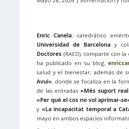
Mayo 28, 2026
|
Alimentación y nut
Enric Canela
, catedrático eméri
Universidad de Barcelona
y col
Doctores
(RAED), comparte con la 
ha publicado en su blog,
enricca
salud y el bienestar, además de s
Avui»
, donde se focaliza en la for
de las entradas
«
Més
suport
real
«Per
què
el cos no
vol
aprimar
-se
y
«La
incapacitat
temporal a Cat
mayo en ambos espacios informati