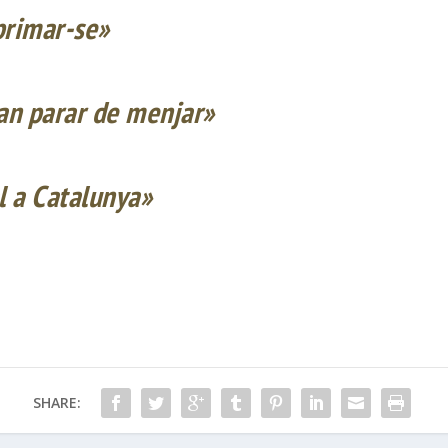
primar-se»
an
parar de
menjar»
 a Catalunya»
SHARE: