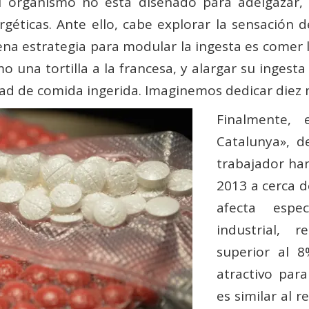
l organismo no está diseñado para adelgazar, s
géticas. Ante ello, cabe explorar la sensación 
na estrategia para modular la ingesta es comer 
mo una tortilla a la francesa, y alargar su inge
dad de comida ingerida. Imaginemos dedicar diez mi
Finalmente, 
Catalunya», d
trabajador ha
2013 a cerca d
afecta espe
industrial, 
superior al 
atractivo para
es similar al 