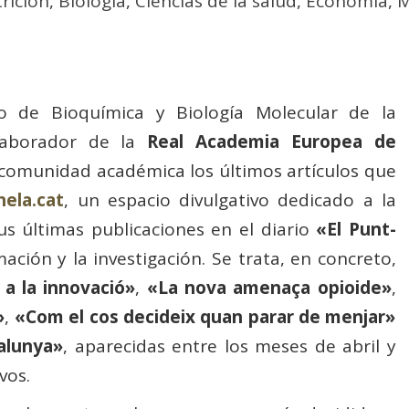
rición
,
Biología
,
Ciencias de la salud
,
Economía
,
M
to de Bioquímica y Biología Molecular de la
aborador de la
Real Academia Europea de
comunidad académica los últimos artículos que
nela.cat
, un espacio divulgativo dedicado a la
us últimas publicaciones en el diario
«El Punt-
mación y la investigación. Se trata, en concreto,
 a la
innovació»
,
«La nova
amenaça
opioide»
,
»
,
«
Com
el cos
decideix
quan
parar de
menjar
»
alunya»
,
aparecidas entre los meses de abril y
vos.