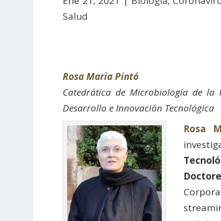
Ene 21, 2021
|
Biología
,
Coronavir
Salud
Rosa Maria Pintó
Catedrática de Microbiología de la 
Desarrollo e Innovación Tecnológica
Rosa M
investi
Tecnoló
Doctore
Corporac
streami