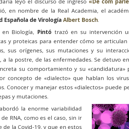
daria leyó el discurso de ingreso
«De com parlen
ió, en nombre de la Real Academia, el académ
d Española de Virología
Albert Bosch
.
 en Biología,
Pintó
trazó en su intervención u
as y proteicas para entender cómo se articulan l
rus, sus orígenes, sus mutaciones y su interacc
, a la postre, de las enfermedades. Se detuvo en
ncreta su comportamiento y su «candidatura» p
r concepto de «dialecto» que hablan los virus
 Conocer y manejar estos «dialectos» puede perm
epas y mutaciones.
abordó la enorme variabilidad
de RNA, como es el caso, sin ir
 de la Covid-19, y que en estos