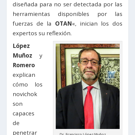
diseñada para no ser detectada por las
herramientas disponibles por las
fuerzas de la
OTAN
«, inician los dos
expertos su reflexión.
López
Muñoz
y
Romero
explican
cómo los
novichok
son
capaces
de
penetrar
Dr. Francisco López Muñoz