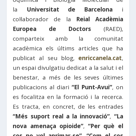
la
Universitat de Barcelona
i
col·laborador de la
Reial Acadèmia
Europea de Doctors
(RAED),
comparteix amb la comunitat
acadèmica els últims articles que ha
publicat al seu blog,
enriccanela.cat
,
un espai divulgatiu dedicat a la salut i el
benestar, a més de les seves últimes
publicacions al diari
“El Punt-Avui”
, on
es focalitza en la formació i la recerca.
Es tracta, en concret, de les entrades
“Més suport real a la innovació”
,
“La
nova amenaça opioide”
,
“Per què el
cos no vol aprimar-se”
,
“Com el cos