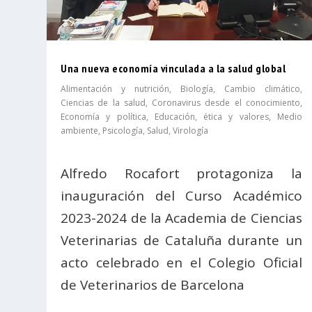
Una nueva economía vinculada a la salud global
Alimentación y nutrición
,
Biología
,
Cambio climático
,
Ciencias de la salud
,
Coronavirus desde el conocimiento
,
Economía y política
,
Educación, ética y valores
,
Medio
ambiente
,
Psicología
,
Salud
,
Virología
Alfredo Rocafort protagoniza la
inauguración del Curso Académico
2023-2024 de la Academia de Ciencias
Veterinarias de Cataluña durante un
acto celebrado en el Colegio Oficial
de Veterinarios de Barcelona