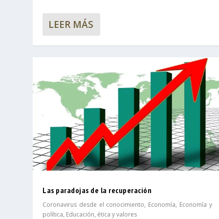
LEER MÁS
Las paradojas de la recuperación
Coronavirus desde el conocimiento
,
Economía
,
Economía y
política
,
Educación, ética y valores