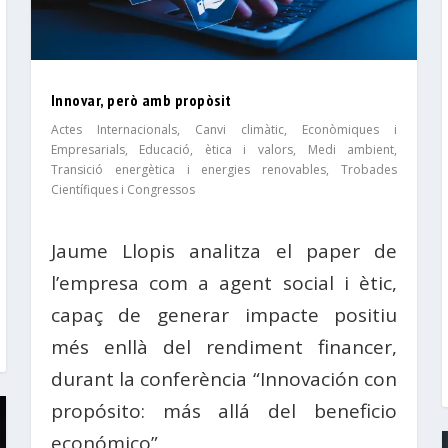
Innovar, però amb propòsit
Actes Internacionals
,
Canvi climàtic
,
Econòmiques i
Empresarials
,
Educació, ètica i valors
,
Medi ambient
,
Transició energètica i energies renovables
,
Trobades
Científiques i Congressos
Jaume Llopis analitza el paper de
l’empresa com a agent social i ètic,
capaç de generar impacte positiu
més enllà del rendiment financer,
durant la conferència “Innovación con
propósito: más allá del beneficio
económico”