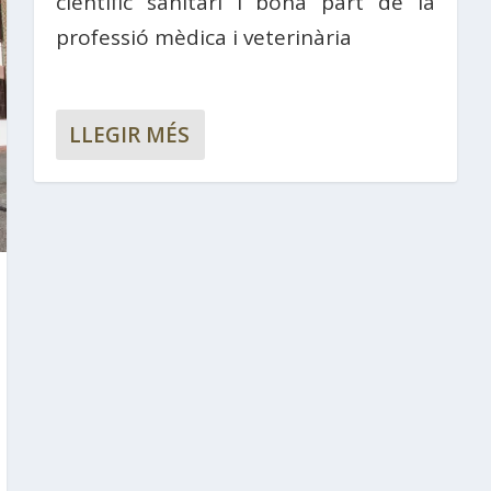
científic sanitari i bona part de la
professió mèdica i veterinària
LLEGIR MÉS