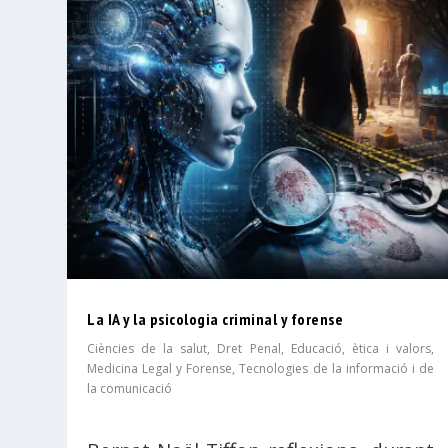
La IA y la psicologia criminal y forense
Ciències de la salut
,
Dret Penal
,
Educació, ètica i valors
,
Medicina Legal y Forense
,
Tecnologies de la informació i de
la comunicació