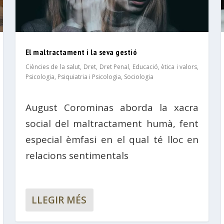
El maltractament i la seva gestió
Ciències de la salut
,
Dret
,
Dret Penal
,
Educació, ètica i valors
,
Psicologia
,
Psiquiatria i Psicologia
,
Sociologia
August Corominas aborda la xacra
social del maltractament humà, fent
especial èmfasi en el qual té lloc en
relacions sentimentals
LLEGIR MÉS