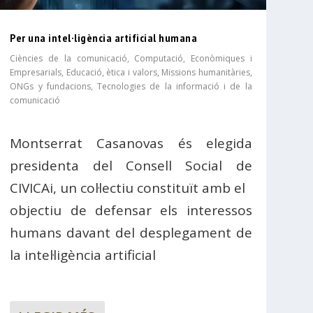
Per una intel·ligència artificial humana
Ciències de la comunicació
,
Computació
,
Econòmiques i
Empresarials
,
Educació, ètica i valors
,
Missions humanitàries,
ONGs y fundacions
,
Tecnologies de la informació i de la
comunicació
Montserrat Casanovas és elegida
presidenta del Consell Social de
CIVICAi, un col·lectiu constituït amb el
objectiu de defensar els interessos
humans davant del desplegament de
la intel·ligència artificial