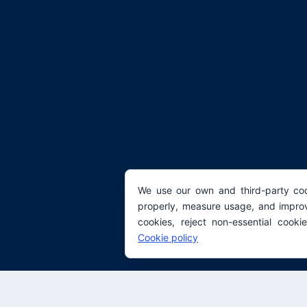
We use our own and third-party coo
properly, measure usage, and improv
cookies, reject non-essential cooki
Cookie policy
© 2026 Real Academia Europea de Doctores