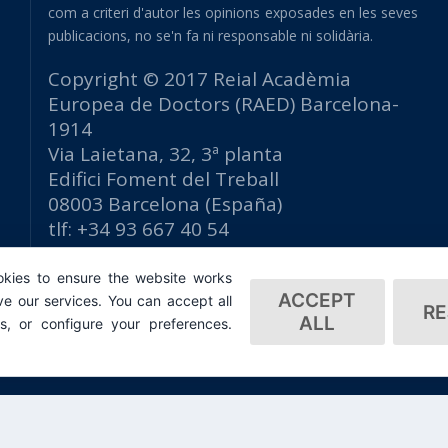
com a criteri d'autor les opinions exposades en les seves
publicacions, no se'n fa ni responsable ni solidària.
Copyright © 2017 Reial Acadèmia
Europea de Doctors (RAED) Barcelona-
1914
Via Laietana, 32, 3ª planta
Edifici Foment del Treball
08003 Barcelona (España)
tlf: +34 93 667 40 54
secretaria@raed.academy
kies to ensure the website works
Contacte i subscripció a la Newsletter
ACCEPT
e our services. You can accept all
Política de privacitat
RE
ALL
es, or configure your preferences.