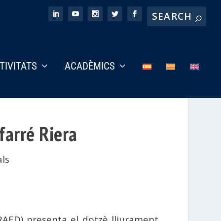
CTIVITATS
ACADÈMICS
farré Riera
ls
AED) presenta el dotzè lliurament