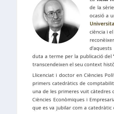
de la sèri
ocasió a u
Universit
ciència i 
reconèixer
d’aquests 
duta a terme per la publicació del
transcendeixen el seu context histò
Llicenciat i doctor en Ciències Po
primers catedràtics de comptabili
una de les primeres vuit càtedres 
Ciències Econòmiques i Empresari
que es va jubilar com a catedràtic 