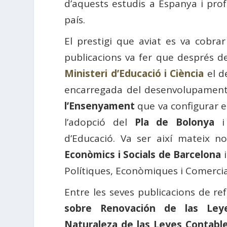
d’aquests estudis a Espanya i pro
país.
El prestigi que aviat es va cobra
publicacions va fer que després d
Ministeri d’Educació i Ciència
el d
encarregada del desenvolupamen
l’Ensenyament
que va configurar e
l’adopció del
Pla de Bolonya
i 
d’Educació. Va ser així mateix 
Econòmics i Socials de Barcelona
i
Polítiques, Econòmiques i Comercial
Entre les seves publicacions de r
sobre Renovación de las Leye
Naturaleza de las Leyes Contabl