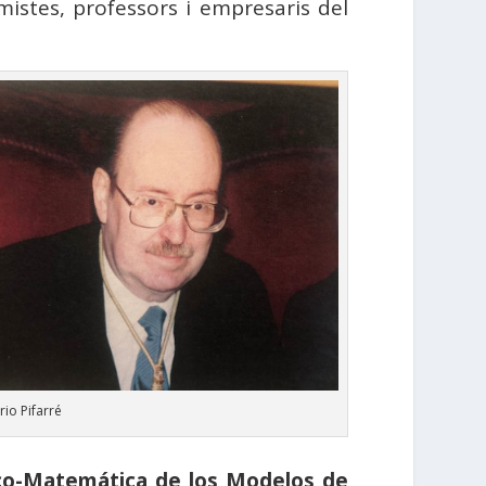
istes, professors i empresaris del
rio Pifarré
ico-Matemática de los Modelos de