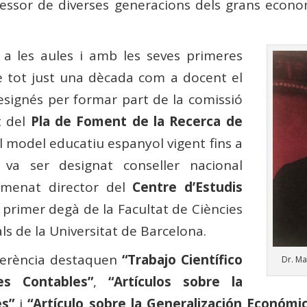
fessor de diverses generacions dels grans econom
r a les aules i amb les seves primeres
e tot just una dècada com a docent el
esignés per formar part de la comissió
t del
Pla de Foment de la Recerca de
l model educatiu espanyol vigent fins a
va ser designat conseller nacional
nomenat director del
Centre d’Estudis
 primer degà de la Facultat de Ciències
s de la Universitat de Barcelona.
eferència destaquen
“Trabajo Científico
Dr. Ma
s Contables”
,
“Artículos sobre la
es”
i
“Artículo sobre la Generalización Económ