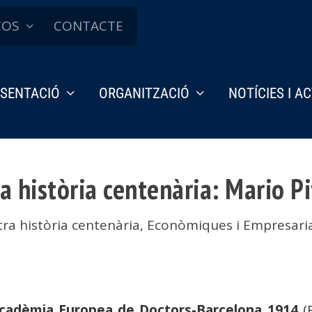
ÇOS
CONTACTE
SENTACIÓ
ORGANITZACIÓ
NOTÍCIES I A
a història centenària: Mario Pi
ra història centenària
,
Econòmiques i Empresaria
Acadèmia Europea de Doctors-Barcelona 1914
(R