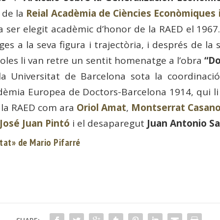
 de la
Reial Acadèmia de Ciències Econòmiques 
 va ser elegit acadèmic d’honor de la RAED el 1967
s a la seva figura i trajectòria, i després de la
yoles li van retre un sentit homenatge a l’obra
“Do
la Universitat de Barcelona sota la coordinació
dèmia Europea de Doctors-Barcelona 1914, qui li 
e la RAED com ara
Oriol Amat
,
Montserrat Casan
José Juan Pintó
i el desaparegut
Juan Antonio S
tat» de Mario Pifarré