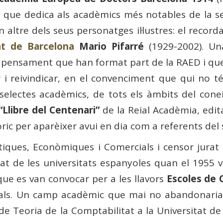
e que dedica als acadèmics més notables de la s
n altre dels seus personatges il·lustres: el record
at de Barcelona
Mario Pifarré
(1929-2002). Una
el pensament que han format part de la RAED i que 
 i reivindicar, en el convenciment que qui no t
selectes acadèmics, de tots els àmbits del conei
“Llibre del Centenari”
de la Reial Acadèmia, edita
ric per aparèixer avui en dia com a referents del 
lítiques, Econòmiques i Comercials i censor jurat
tat de les universitats espanyoles quan el 1955
que es van convocar per a les llavors
Escoles de
als. Un camp acadèmic que mai no abandonaria a 
de Teoria de la Comptabilitat a la Universitat de B