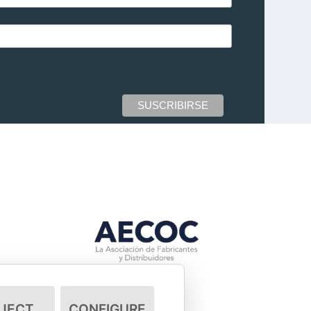
JECT
CONFIGURE