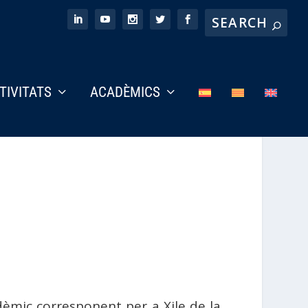
CTIVITATS
ACADÈMICS
dèmic corresponent per a Xile de la