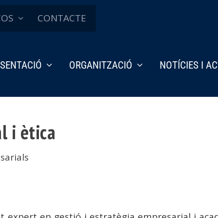
ÇOS
CONTACTE
SENTACIÓ
ORGANITZACIÓ
NOTÍCIES I A
 i ètica
sarials
t expert en gestió i estratègia empresarial i aca