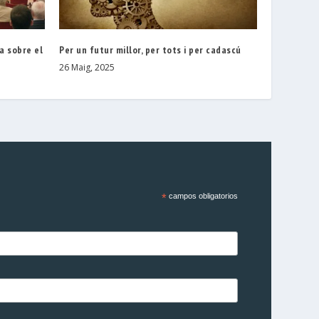
a sobre el
Per un futur millor, per tots i per cadascú
26 Maig, 2025
*
campos obligatorios