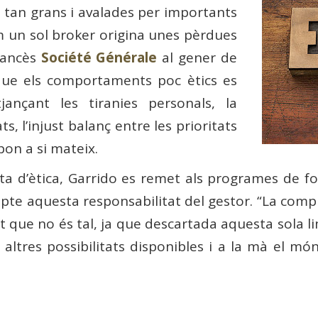
tan grans i avalades per importants
m un sol broker origina unes pèrdues
francès
Société Générale
al gener de
que els comportaments poc ètics es
jançant les tiranies personals, la
, l’injust balanç entre les prioritats
pon a si mateix.
a d’ètica, Garrido es remet als programes de fo
e aquesta responsabilitat del gestor. “La compl
 que no és tal, ja que descartada aquesta sola li
 altres possibilitats disponibles i a la mà el món