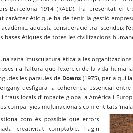
rs-Barcelona 1914 (RAED), ha presentat el tr
at caràcter ètic que ha de tenir la gestió empres
 l’acadèmic, aquesta consideració transcendeix l’èp
es bases ètiques de totes les civilitzacions huma
’una sana ‘musculatura ètica’ a les organitzacio
es i a l’altura que l’exercici de la vida humana i
ingudes les paraules de
Downs
(1975), per a qui l
engany desfigura la coherència essencial entre l
 fraus locals d’impacte global a Amèrica i Europ
les companyies multinacionals com entitats ‘malal
üestiona com és possible que errors
ada creativitat comptable, hagin