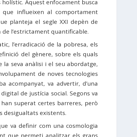
s holístic. Aquest enfocament busca
 que influeixen al comportament
 que planteja el segle XXI depèn de
e l’estrictament quantificable.
c, l’erradicació de la pobresa, els
efinició del gènere, sobre els quals
la seva anàlisi i el seu abordatge,
senvolupament de noves tecnologies
riba acompanyat, va advertir, d’una
gital de justícia social. Segons va
ja han superat certes barreres, però
es desigualtats existents.
 que va definir com una cosmologia
ent que permeti analitzar els grans