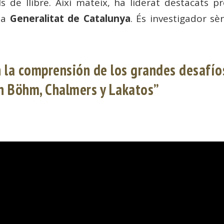
tols de llibre. Així mateix, ha liderat destacats
la
Generalitat de Catalunya
. És investigador sè
n la comprensión de los grandes desafío
on Böhm, Chalmers y Lakatos”