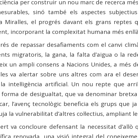
nsciència per construir un nou marc de recerca mé
surables, sinó també els aspectes subjectius
er a Miralles, el progrés davant els grans reptes
t, incorporant la complexitat humana més enllà d
rés de repassar desafiaments com el canvi climàti
nts migratoris, la gana, la falta d’aigua o la red
teix un ampli consens a Nacions Unides, a més de 
lles va alertar sobre uns altres com ara el de
la intel·ligència artificial. Un nou repte que ar
 forma de desigualtat, que va denominar bretxa di
icar, l’avenç tecnològic beneficia els grups que 
ja la vulnerabilitat d’altres col·lectius, ampliant l
pert va concloure defensant la necessitat d’allò
tífica renovada, una visió integral del coneixem