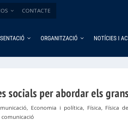
ÇOS
CONTACTE
SENTACIÓ
ORGANITZACIÓ
NOTÍCIES I A
es socials per abordar els gra
omunicació
,
Economia i política
,
Física
,
Física d
la comunicació