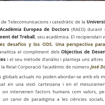
r de Telecomunicacions i catedràtic de la
Universi
 Acadèmia Europea de Doctors
(RAED) durant 
ent del Treball
, seu acadèmica. El recipiendari va
es desafíos y los ODS. Una perspectiva para 
 analitza el compliment dels
Objectius de Dese
des
i el seu mètode d’anàlisi i planteja uns altres
e la Reial Corporació l’acadèmic de número
José D
 globals actuals no poden abordar-se amb els mèt
asat en una visió cartesiana i en el mesurament
n intervenen factors humans com valors, per
r un canvi de paradigma a les ciències socials,