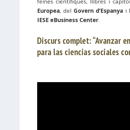
feines científiques, llibres i capí
Europea
, del
Govern d’Espanya
i 
IESE eBusiness Center
.
Discurs complet: “Avanzar e
para las ciencias sociales c