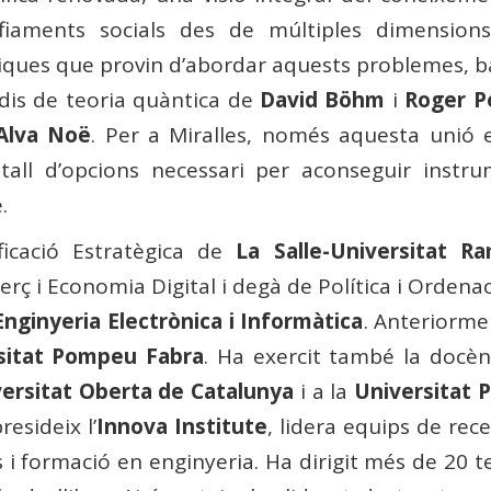
fiaments socials des de múltiples dimensions 
tiques que provin d’abordar aquests problemes, ba
udis de teoria quàntica de
David Böhm
i
Roger P
Alva Noë
. Per a Miralles, només aquesta unió e
tall d’opcions necessari per aconseguir instrum
.
icació Estratègica de
La Salle-Universitat Ra
rç i Economia Digital i degà de Política i Orden
Enginyeria Electrònica i Informàtica
. Anteriormen
sitat Pompeu Fabra
. Ha exercit també la docèn
ersitat Oberta de Catalunya
i a la
Universitat P
resideix l’
Innova Institute
, lidera equips de rece
i formació en enginyeria. Ha dirigit més de 20 t