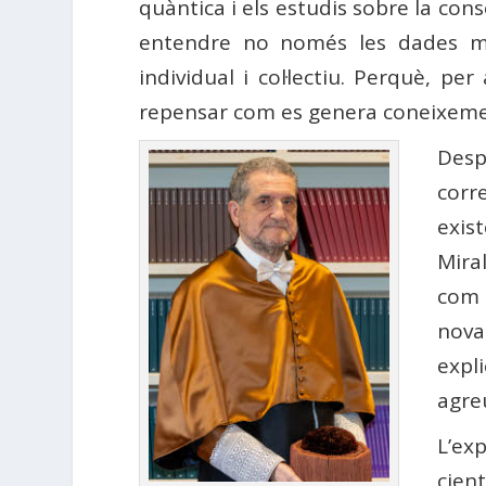
quàntica i els estudis sobre la co
entendre no només les dades me
individual i col·lectiu. Perquè, p
repensar com es genera coneixemen
Desp
corre
exis
Mira
com 
nova
expl
agreu
L’ex
cien