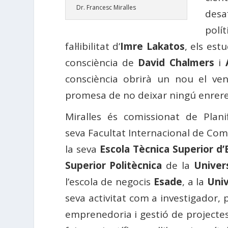
Dr. Francesc Miralles
desa
polí
fal·libilitat d’
Imre Lakatos
, els est
consciència de
David Chalmers
i
consciència obrirà un nou el ven
promesa de no deixar ningú enrere
Miralles és comissionat de Planif
seva Facultat Internacional de Come
la seva
Escola Tècnica Superior d’
Superior Politècnica
de la
Univer
l’escola de negocis
Esade
, a la
Univ
seva activitat com a investigador, p
emprenedoria i gestió de projectes 