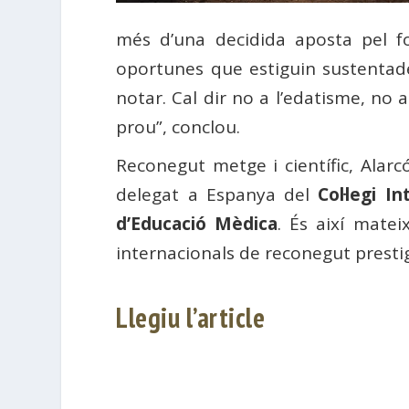
més d’una decidida aposta pel fo
oportunes que estiguin sustentades 
notar. Cal dir no a l’edatisme, no a 
prou”, conclou.
Reconegut metge i científic, Alar
delegat a Espanya del
Col·legi I
d’Educació Mèdica
. És així matei
internacionals de reconegut prestig
Llegiu l’article