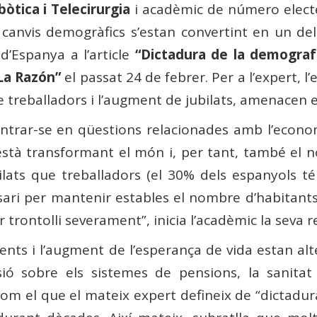
òtica i Telecirurgia
i acadèmic de número elect
 canvis demogràfics s’estan convertint en un de
d’Espanya a l’article
“Dictadura de la demografí
La Razón”
el passat 24 de febrer. Per a l’expert, l
de treballadors i l’augment de jubilats, amenacen e
ntrar-se en qüestions relacionades amb l’econom
està transformant el món i, per tant, també el 
lats que treballadors (el 30% dels espanyols té 
ssari per mantenir estables el nombre d’habitan
trontolli severament”, inicia l’acadèmic la seva re
nts i l’augment de l’esperança de vida estan alter
sió sobre els sistemes de pensions, la sanitat 
m el que el mateix expert defineix de “dictadura