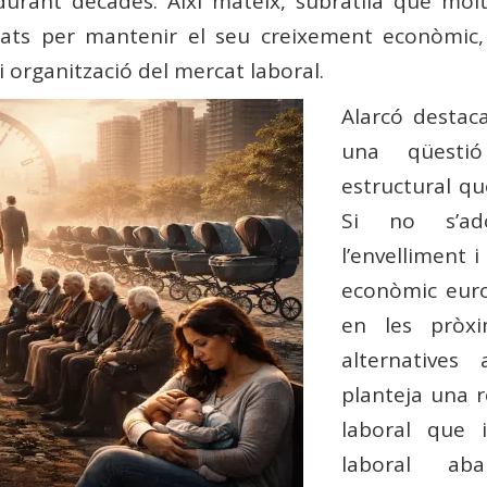
 durant dècades. Així mateix, subratlla que mol
ltats per mantenir el seu creixement econòmic, 
i organització del mercat laboral.
Alarcó desta
una qüestió
estructural que
Si no s’ad
l’envelliment i
econòmic euro
en les pròx
alternatives
planteja una 
laboral que i
laboral ab