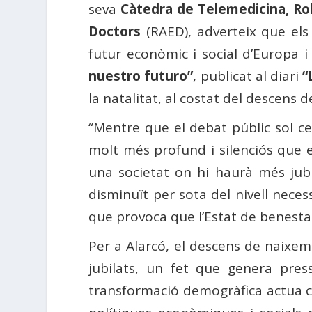
seva
Càtedra de Telemedicina, Rob
Doctors
(RAED), adverteix que els
futur econòmic i social d’Europa i 
nuestro futuro”
, publicat al diari
“
la natalitat, al costat del descens 
“Mentre que el debat públic sol ce
molt més profund i silenciós que 
una societat on hi haurà més jubi
disminuït per sota del nivell nece
que provoca que l’Estat de benestar 
Per a Alarcó, el descens de naixeme
jubilats, un fet que genera pres
transformació demogràfica actua co