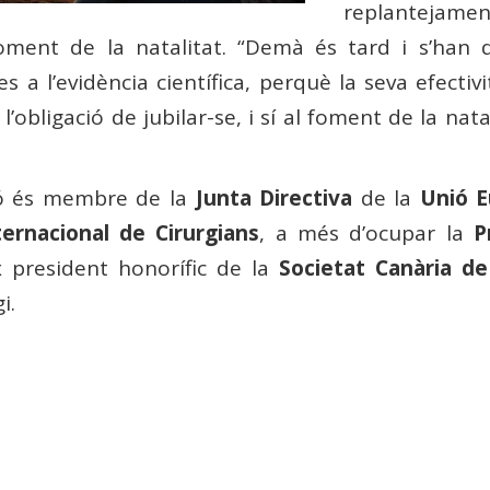
replantejamen
ment de la natalitat. “Demà és tard i s’han 
a l’evidència científica, perquè la seva efectiv
l’obligació de jubilar-se, i sí al foment de la natal
có és membre de la
Junta Directiva
de la
Unió E
nternacional de Cirurgians
, a més d’ocupar la
P
x president honorífic de la
Societat Canària de
i.