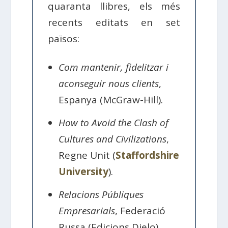
quaranta llibres, els més
recents editats en set
països:
Com mantenir, fidelitzar i
aconseguir nous clients
,
Espanya (McGraw-Hill).
How to Avoid the Clash of
Cultures and Civilizations
,
Regne Unit (
Staffordshire
University
).
Relacions Públiques
Empresarials
, Federació
Russa (Edicions Dielo).