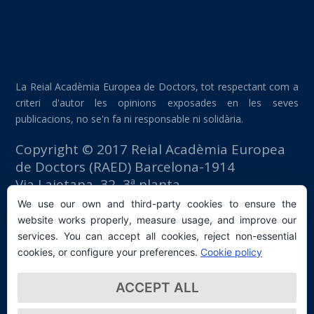
La Reial Acadèmia Europea de Doctors, tot respectant com a
criteri d'autor les opinions exposades en les seves
publicacions, no se'n fa ni responsable ni solidària.
Copyright © 2017 Reial Acadèmia Europea
de Doctors (RAED) Barcelona-1914
Via Laietana, 32, 3ª planta
Edifici Foment del Treball
We use our own and third-party cookies to ensure the
08003 Barcelona (España)
website works properly, measure usage, and improve our
tlf: +34 93 667 40 54
services. You can accept all cookies, reject non-essential
secretaria@raed.academy
cookies, or configure your preferences.
Cookie policy
Contacte i subscripció a la Newsletter
ACCEPT ALL
Política de privacitat