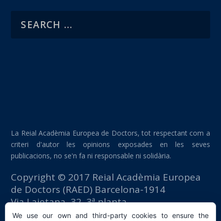
La Reial Acadèmia Europea de Doctors, tot respectant com a
criteri d'autor les opinions exposades en les seves
publicacions, no se'n fa ni responsable ni solidària.
Copyright © 2017 Reial Acadèmia Europea
de Doctors (RAED) Barcelona-1914
Via Laietana, 32, 3ª planta
Edifici Foment del Treball
We use our own and third-party cookies to ensure the