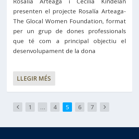
Rosalía Arteaga i Cecilia Kindelán
presenten el projecte Rosalía Arteaga-
The Glocal Women Foundation, format
per un grup de dones professionals
que té com a principal objectiu el
desenvolupament de la dona
LLEGIR MÉS
1
…
4
5
6
7