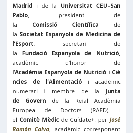
Madrid
i de la
Universitat
CEU
–
San
Pablo
, president de
la
Comissió
Científica
de
la
Societat
Espanyola
de
Medicina
de
l’
Esport
, secretari de
la
Fundació
Espanyola
de
Nutrició
,
acadèmic d’honor de
l’
Acadèmia
Espanyola
de
Nutrició
i
Ciè
ncies
de l’
Alimentació
i acadèmic
numerari i membre de la
Junta
de
Govern
de la Reial Acadèmia
Europea de
Doctors
(
RAED
), i
el
Comitè
Mèdic
de
Cuídate+,
per
José
Ramón Calvo
, acadèmic corresponent