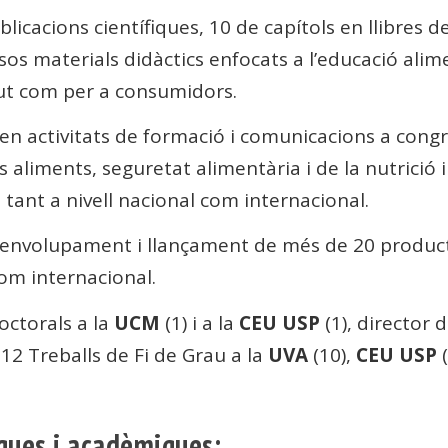
icacions científiques, 10 de capítols en llibres d
ersos materials didàctics enfocats a l’educació alim
lut com per a consumidors.
n activitats de formació i comunicacions a congr
s aliments, seguretat alimentària i de la nutrició i
 tant a nivell nacional com internacional.
esenvolupament i llançament de més de 20 produc
com internacional.
octorals a la
UCM
(1) i a la
CEU USP
(1), director 
i 12 Treballs de Fi de Grau a la
UVA
(10),
CEU USP
(
ques i acadèmiques: