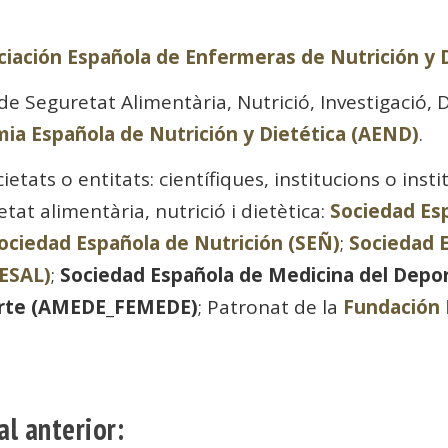
ciación Española de Enfermeras de Nutrición y 
e Seguretat Alimentària, Nutrició, Investigació,
ia Española de Nutrición y Dietética (AEND)
.
etats o entitats: científiques, institucions o inst
etat alimentària, nutrició i dietètica:
Sociedad Es
ociedad Española de Nutrición (SEÑ)
;
Sociedad 
SESAL)
;
Sociedad Española de Medicina del Depo
orte (AMEDE_FEMEDE)
; Patronat de la
Fundación 
al anterior: