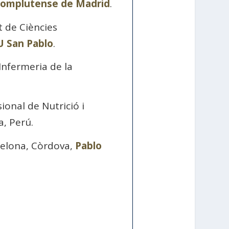
Complutense de Madrid
.
t de Ciències
U San Pablo
.
’Infermeria de la
ional de Nutrició i
a, Perú.
rcelona, Còrdova,
Pablo