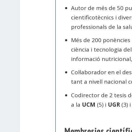
Autor de més de 50 publ
cientificotècnics i div
professionals de la sa
Més de 200 ponències e
ciència i tecnologia del
informació nutricional,
Col·laborador en el d
tant a nivell nacional 
Codirector de 2 tesis d
a la
UCM
(5) i
UGR
(3) 
Membresies científi