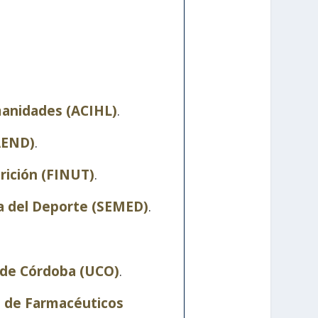
manidades (ACIHL)
.
AEND)
.
rición (FINUT)
.
a del Deporte (SEMED)
.
 de Córdoba (UCO)
.
s de Farmacéuticos