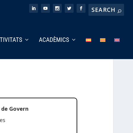
CTIVITATS
ACADÈMICS
a de Govern
ues