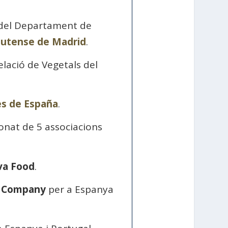
l del Departament de
lutense de Madrid
.
elació de Vegetals del
s de España
.
onat de 5 associacions
va Food
.
a Company
per a Espanya