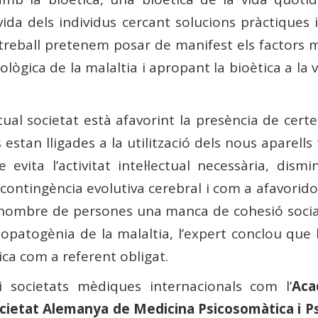
vida dels individus cercant solucions pràctiques
 treball pretenem posar de manifest els factors 
lògica de la malaltia i apropant la bioètica a la 
tual societat està afavorint la presència de cert
s estan lligades a la utilització dels nous aparel
evita l’activitat intel·lectual necessària, dism
ntingència evolutiva cerebral i com a afavoridor
 nombre de persones una manca de cohesió social.
’etiopatogènia de la malaltia, l’expert conclou q
tica com a referent obligat.
societats mèdiques internacionals com l’
Aca
cietat Alemanya de Medicina Psicosomàtica i P