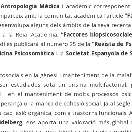
i Antropologia Mèdica
i acadèmic corresponent
mparteix amb la comunitat acadèmica l’article
“
F
desenvolupa alguns dels àmbits de la seva recer
s a la Reial Acadèmia,
“Factores biopsicosocial
udi es publicarà al número 25 de la
“Revista de Ps
icina Psicosomàtica
i la
Societat Espanyola de 
icosocials en la gènesi i manteniment de la malal
er estudiades sota un prisma multifactorial, p
si i en el manteniment de molts processos psico
perança o la manca de cohesió social. Ja al segle
 cap lesió orgànica, com a trastorns funcionals. A
idelberg
, ens aporta una valoració més global 
mb la bioètica, una bioètica de la vida quotidi