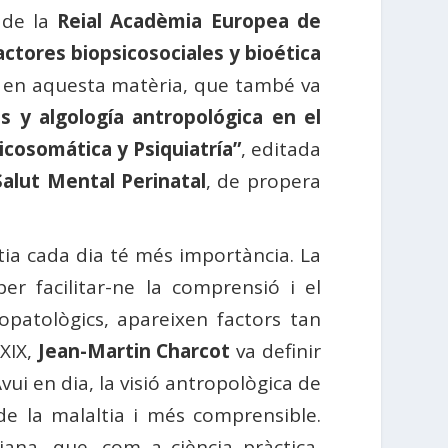
 de la
Reial Acadèmia Europea de
actores biopsicosociales y bioética
ca en aquesta matèria, que també va
es y algología antropológica en el
icosomática y Psiquiatría”
, editada
Salut Mental Perinatal
, de propera
tia cada dia té més importància. La
er facilitar-ne la comprensió i el
patològics, apareixen factors tan
 XIX,
Jean-Martin Charcot
va definir
vui en dia, la visió antropològica de
de la malaltia i més comprensible.
ana, que, com a ciència pràctica,