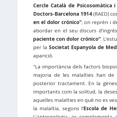
Cercle Català de Psicosomàtica 
Doctors-Barcelona 1914
(RAED) co
en el dolor crónico”
, on reprèn i 
abordar en el seu discurs d’ingré
paciente con dolor crónico”
. L’est
per la
Societat Espanyola de Med
aparició.
“La importància dels factors biops
majoria de les malalties han de s
posterior tractament. En la gène
importants com la solitud, la deses
aquelles malalties en què no es veia
la malaltia, segons l’
Escola de He
L’antropologia, es complementa a