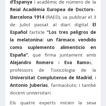
d’Espanya
i acadèmic de número de la
Reial Acadèmia Europea de Doctors-
Barcelona 1914
(RAED), va publicar el 3
de juliol passat al diari digital
El
Español
l’article
“Los tres peligros de
la melatonina: un fármaco vendido
como suplemento alimenticio en
España”
, que firma juntament amb
Alejandro Romero
i
Eva Ramo
s,
professors de Toxicologia de la
Universitat Complutense de Madrid
, i
Antonio Juberías
, farmacèutic i també
docent universitari.
Els quatre experts inicien la seva