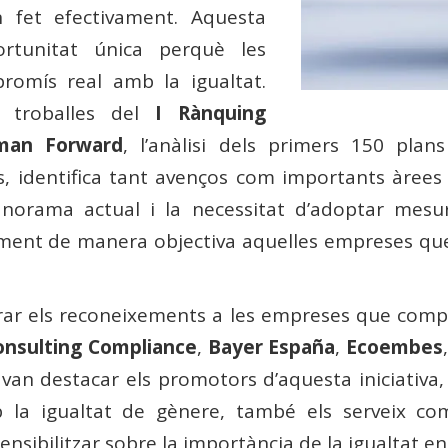
 fet efectivament. Aquesta
rtunitat única perquè les
omís real amb la igualtat.
 troballes del
I Rànquing
oman Forward
, l’anàlisi dels primers 150 plans
s, identifica tant avenços com importants àrees
panorama actual i la necessitat d’adoptar mesu
ment de manera objectiva aquelles empreses que
iurar els reconeixements a les empreses que comp
nsulting Compliance
,
Bayer España
,
Ecoembes
van destacar els promotors d’aquesta iniciativa,
a igualtat de gènere, també els serveix com
nsibilitzar sobre la importància de la igualtat en 