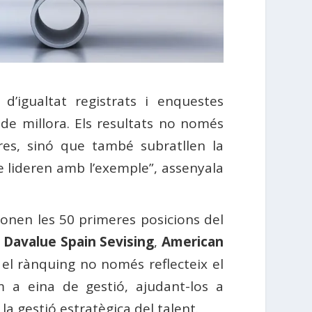
 d’igualtat registrats i enquestes
 de millora. Els resultats no només
res, sinó que també subratllen la
 lideren amb l’exemple”, assenyala
onen les 50 primeres posicions del
,
Davalue Spain Sevising
,
American
 el rànquing no només reflecteix el
 a eina de gestió, ajudant-los a
la gestió estratègica del talent.