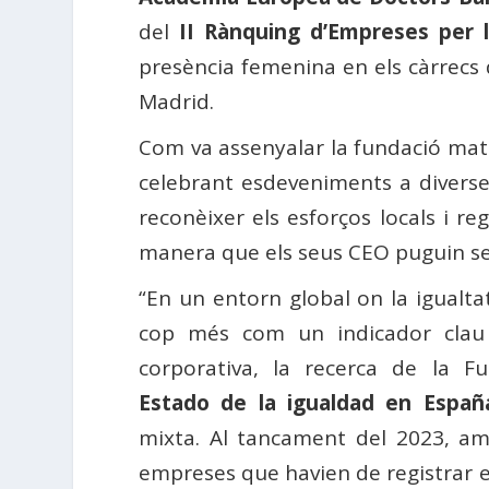
del
II Rànquing d’Empreses per l
presència femenina en els càrrecs d
Madrid.
Com va assenyalar la fundació mate
celebrant esdeveniments a divers
reconèixer els esforços locals i r
manera que els seus CEO puguin ser
“En un entorn global on la igualt
cop més com un indicador clau d’
corporativa, la recerca de la
Estado de la igualdad en Españ
mixta. Al tancament del 2023, am
empreses que havien de registrar el