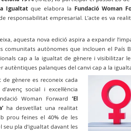
a Igualtat
que elabora la
Fundació Woman F
e responsabilitat empresarial. L’acte es va realit
ixa, aquesta nova edició aspira a expandir l’imp
es comunitats autònomes que inclouen el País Ba
egionals cap a la igualtat de gènere i visibilitz
 autèntiques palanques del canvi cap a la igualta
at de gènere es reconeix cada
avenç social i excel·lència
 Fundació Woman Forward
‘El
a’
ha desvetllat una realitat
b prou feines el 40% de les
 seu pla d’igualtat davant les