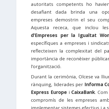
autoritats competents ho havien
desafiant dada brinda una opo
empreses demostrin el seu compr
Aquesta receca, que inclou les
d’Empreses per la Igualtat W
específiques a empreses i sindicat
reflecteixen la complexitat del 
importància de reconèixer pública
l’organització.
Durant la cerimònia, Olcese va ll
rànquing, liderades per
Informa Co
Express Europe
i
CaixaBank
. Com 
compromís de les empreses amb l
implementar sistemes efectius i a se