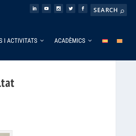
S I ACTIVITATS
ACADÈMICS
tat