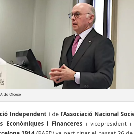
 Aldo Olcese
ció Independent
i de l’
Associació Nacional Socie
es Econòmiques i Financeres
i vicepresident 
rcelona 1914
(RAED) va participar el passat 26 de 