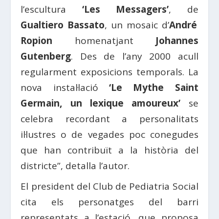
l’escultura
‘Les Messagers’
, de
Gualtiero Bassato
, un mosaic d’
André
Ropion
homenatjant
Johannes
Gutenberg
. Des de l’any 2000 acull
regularment exposicions temporals. La
nova instal·lació
‘Le Mythe Saint
Germain, un lexique amoureux’
se
celebra recordant a personalitats
il·lustres o de vegades poc conegudes
que han contribuït a la història del
districte”, detalla l’autor.
El president del Club de Pediatria Social
cita els personatges del barri
representats a l’estació, que proposa