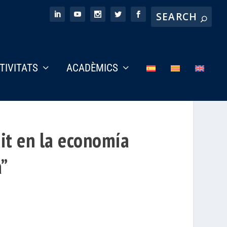
CTIVITATS
ACADÈMICS
it en la economía
a”