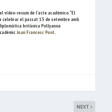
el vídeo-resum de l’acte acadèmico
“El
a celebrar el passat 1
5 de setembre amb
 diplomàtica britànica
Pollyanna
 acadèmic
Joan Francesc Pont
.
NEXT