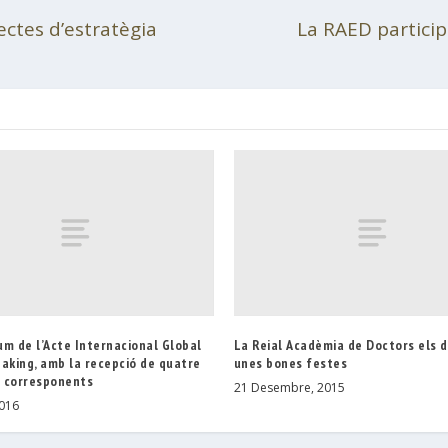
ectes d’estratègia
La RAED particip
m de l’Acte Internacional Global
La Reial Acadèmia de Doctors els d
aking, amb la recepció de quatre
unes bones festes
 corresponents
21 Desembre, 2015
2016