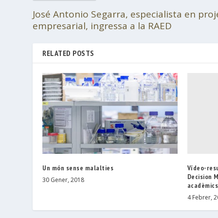
José Antonio Segarra, especialista en proj
empresarial, ingressa a la RAED
RELATED POSTS
Vídeo-resu
Un món sense malalties
Decision M
30 Gener, 2018
acadèmics
4 Febrer, 