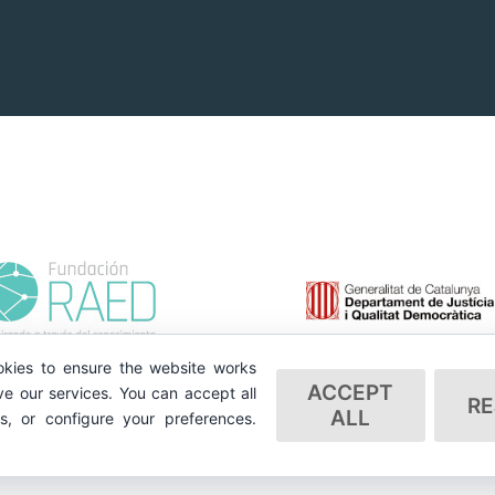
kies to ensure the website works
ACCEPT
e our services. You can accept all
RE
ALL
es, or configure your preferences.