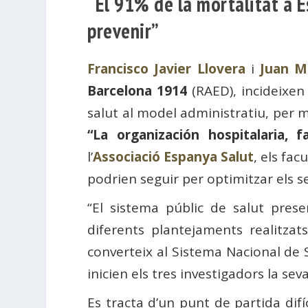
“El 91% de la mortalitat a E
prevenir”
Francisco Javier Llovera
i
Juan M
Barcelona 1914
(RAED), incideixen 
salut al model administratiu, per mi
“La organización hospitalaria, f
l’
Associació Espanya Salut
, els fac
podrien seguir per optimitzar els se
“El sistema públic de salut prese
diferents plantejaments realitza
converteix al Sistema Nacional de S
inicien els tres investigadors la seva
Es tracta d’un punt de partida dif