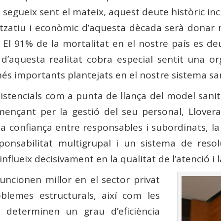
el segueix sent el mateix, aquest deute històric 
nitzatiu i econòmic d’aquesta dècada serà donar 
. El 91% de la mortalitat en el nostre país es de
d’aquesta realitat cobra especial sentit una or
s importants plantejats en el nostre sistema san
istencials com a punta de llança del model sanit
omençant per la gestió del seu personal, Llove
na confiança entre responsables i subordinats, la
sponsabilitat multigrupal i un sistema de resol
nflueix decisivament en la qualitat de l’atenció i 
uncionen millor en el sector privat
roblemes estructurals, així com les
ma determinen un grau d’eficiència