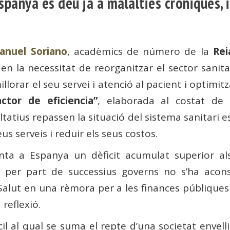
spanya es deu ja a malalties cròniques, 
anuel Soriano
, acadèmics de número de la
Rei
en la necessitat de reorganitzar el sector sanita
llorar el seu servei i atenció al pacient i optimit
actor de eficiencia”
, elaborada al costat de
ultatius repassen la situació del sistema sanitari 
us serveis i reduir els seus costos.
nta a Espanya un dèficit acumulat superior als
ts per part de successius governs no s’ha acons
alut en una rèmora per a les finances públiques i
 reflexió.
ícil al qual se suma el repte d’una societat enve