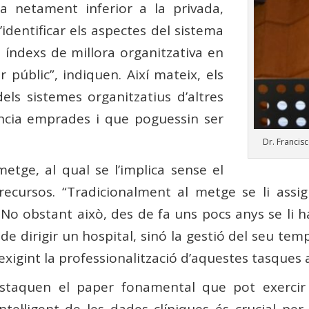
ca netament inferior a la privada,
’identificar els aspectes del sistema
s índexs de millora organitzativa en
r públic”, indiquen. Així mateix, els
dels sistemes organitzatius d’altres
iència emprades i que poguessin ser
Dr. Francisc
etge, al qual se l’implica sense el
 recursos. “Tradicionalment al metge se li assi
ca. No obstant això, des de fa uns pocs anys se li 
de dirigir un hospital, sinó la gestió del seu tem
xigint la professionalització d’aquestes tasques am
destaquen el paper fonamental que pot exercir
el·ligent de les dades clíniques és crucial per a