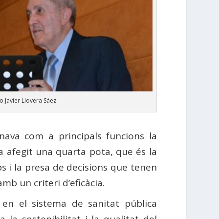
o Javier Llovera Sáez
gnava com a principals funcions la
ha afegit una quarta pota, que és la
ps i la presa de decisions que tenen
b un criteri d’eficàcia.
 en el sistema de sanitat pública
 la sostenibilitat i la qualitat del