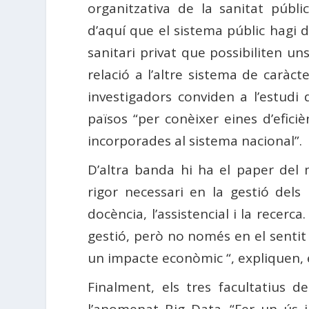
organitzativa de la sanitat públi
d’aquí que el sistema públic hagi d
sanitari privat que possibiliten un
relació a l’altre sistema de caràcte
investigadors conviden a l’estudi 
països “per conèixer eines d’efic
incorporades al sistema nacional”.
D’altra banda hi ha el paper del m
rigor necessari en la gestió dels
docència, l’assistencial i la recer
gestió, però no només en el sentit 
un impacte econòmic “, expliquen, e
Finalment, els tres facultatius 
l’anomenat Big Data. “Fer un ús int