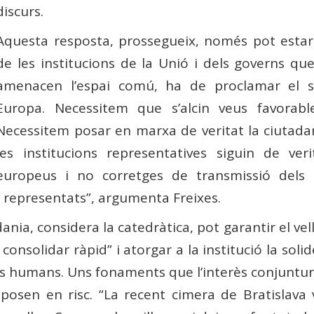
discurs.
Aquesta resposta, prossegueix, només pot estar
de les institucions de la Unió i dels governs 
amenacen l’espai comú, ha de proclamar el 
Europa. Necessitem que s’alcin veus favorab
Necessitem posar en marxa de veritat la ciutada
les institucions representatives siguin de ver
europeus i no corretges de transmissió dels s
s representats”, argumenta Freixes.
ia, considera la catedràtica, pot garantir el vel
 consolidar ràpid” i atorgar a la institució la sol
ets humans. Uns fonaments que l’interès conjuntural
posen en risc. “La recent cimera de Bratislava 