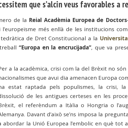
essitem que s’alcin veus favorables a r
mero de la
Reial Acadèmia Europea de Doctors
l’europeïsme més enllà de les institucions com 
tedràtica de Dret Constitucional a la
Universit
treball
“Europa en la encrucijada”
, que va prese
Per a la acadèmica, crisi com la del Brèxit no són
nacionalismes que avui dia amenacen Europa com a
ha estat raptada pels populismes, la crisi, la
dissolució de les antigues certeses en les proce
Brèxit, el referèndum a Itàlia o Hongria o l’a
Alemanya. Davant d’això se’ns imposa la pregunta
a abordar la Unió Europea l’embolic en què tot aix