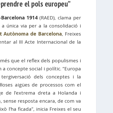
eprendre el pols europeu”
-Barcelona 1914
(RAED), clama per
a única via per a la consolidació i
at Autònoma de Barcelona
, ​​Freixes
ntar al III Acte Internacional de la
 més que el reflex dels populismes i
 concepte social i polític. “Europa
 tergiversació dels conceptes i la
l·loses aigües de processos com el
uge de l’extrema dreta a Holanda i
, sense resposta encara, de com va
ò l’ha ficada”, inicia Freixes el seu