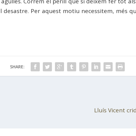
gulles. Correm el perill que si deixem fer tot als
l desastre. Per aquest motiu necessitem, més qu
SHARE:
Lluís Vicent cr