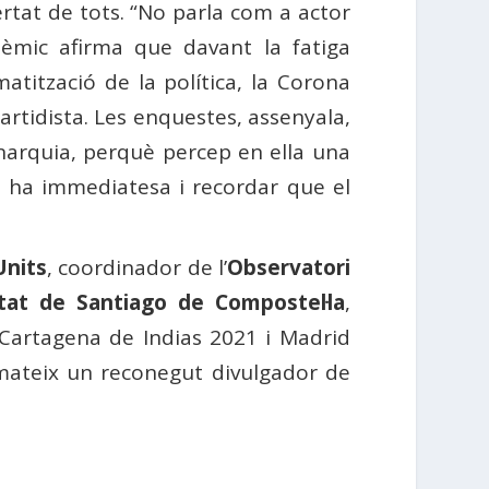
bertat de tots. “No parla com a actor
adèmic afirma que davant la fatiga
atització de la política, la Corona
partidista. Les enquestes, assenyala,
onarquia, perquè percep en ella una
hi ha immediatesa i recordar que el
Units
, coordinador de l’
Observatori
itat de Santiago de Compostel·la
,
Cartagena de Indias 2021 i Madrid
xí mateix un reconegut divulgador de