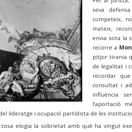
Per al jurista
seva defensa
competeix, n
mateix, reco
envia sota la 
recorre a
Mon
pitjor tirania
de legalitat i 
recordar que
consultat i ad
influència s
l’aportació m
l lideratge i ocupació partidista de les instituci
rzosa elogia la sobrietat amb què ha vingut ex