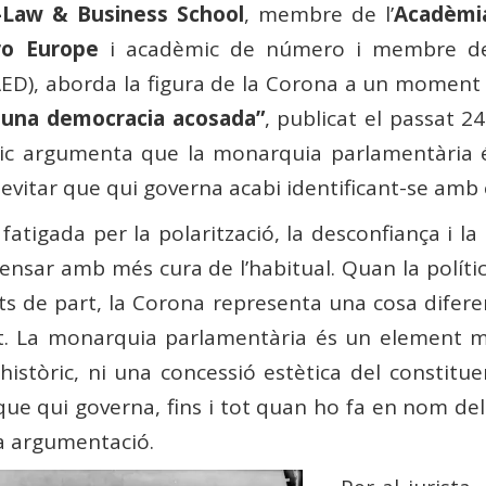
a-Law & Business School
, membre de l’
Acadèmia
ro Europe
i acadèmic de número i membre d
ED), aborda la figura de la Corona a un moment 
 una democracia acosada”
, publicat el passat 
mic argumenta que la monarquia parlamentària és
vitar que qui governa acabi identificant-se amb 
igada per la polarització, la desconfiança i la lòg
pensar amb més cura de l’habitual. Quan la polít
ltats de part, la Corona representa una cosa difer
t. La monarquia parlamentària és un element més
 històric, ni una concessió estètica del consti
que qui governa, fins i tot quan ho fa en nom del
va argumentació.