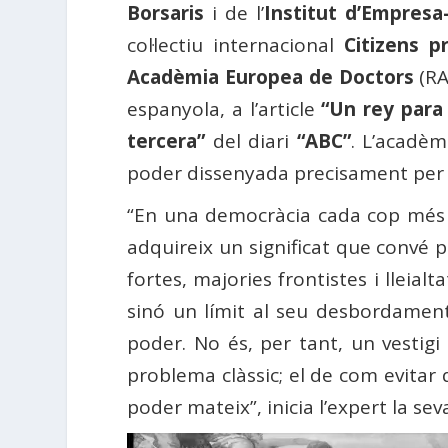
Borsaris
i de l’
Institut d’Empres
col·lectiu internacional
Citizens p
Acadèmia Europea de Doctors
(RA
espanyola, a l’article
“Un rey para
tercera”
del diari
“ABC”
. L’acadè
poder dissenyada precisament per e
“En una democràcia cada cop més fat
adquireix un significat que convé 
fortes, majories frontistes i lleia
sinó un límit al seu desbordamen
poder. No és, per tant, un vestigi
problema clàssic; el de com evitar 
poder mateix”, inicia l’expert la se