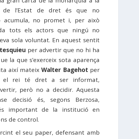
, la gran carta de la monarquia a la
 de l’Estat de dret és que no
o acumula, no promet i, per això
rda tots els actors que ningú no
seva sola voluntat. En aquest sentit
tesquieu
per advertir que no hi ha
 que la que s’exerceix sota aparença
cita així mateix
Walter Bagehot
per
 el rei té dret a ser informat,
vertir, però no a decidir. Aquesta
ense decisió és, segons Berzosa,
és important de la institució en
ons de control.
ercint el seu paper, defensant amb