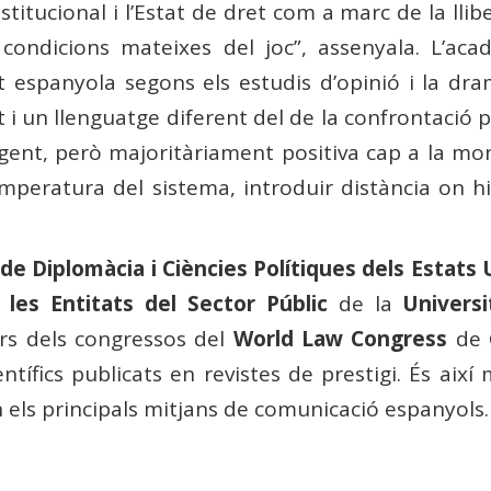
nstitucional i l’Estat de dret com a marc de la lli
 condicions mateixes del joc”, assenyala. L’ac
 espanyola segons els estudis d’opinió i la dram
at i un llenguatge diferent del de la confrontació 
igent, però majoritàriament positiva cap a la m
temperatura del sistema, introduir distància on 
de Diplomàcia i Ciències Polítiques dels Estats 
 les Entitats del Sector Públic
de la
Univers
rs dels congressos del
World Law Congress
de 
científics publicats en revistes de prestigi. És ai
en els principals mitjans de comunicació espanyols.