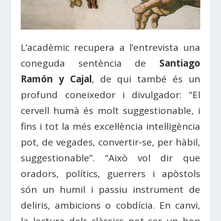
L’acadèmic recupera a l’entrevista una
coneguda sentència de
Santiago
Ramón y Cajal
, de qui també és un
profund coneixedor i divulgador: “El
cervell humà és molt suggestionable, i
fins i tot la més excel·lència intel·ligència
pot, de vegades, convertir-se, per hàbil,
suggestionable”. “Això vol dir que
oradors, polítics, guerrers i apòstols
són un humil i passiu instrument de
deliris, ambicions o cobdícia. En canvi,
la lectura dels clàssics pot ser un bon