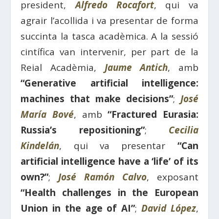
president,
Alfredo Rocafort
, qui va
agrair l’acollida i va presentar de forma
succinta la tasca acadèmica. A la sessió
cintífica van intervenir, per part de la
Reial Acadèmia,
Jaume Antich
, amb
“Generative artificial intelligence:
machines that make decisions”
;
José
María Bové
, amb
“Fractured Eurasia:
Russia’s repositioning”
;
Cecilia
Kindelán
, qui va presentar
“Can
artificial intelligence have a ‘life’ of its
own?”
;
José Ramón Calvo
, exposant
“Health challenges in the European
Union in the age of AI”
;
David López
,