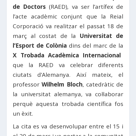
de Doctors
(RAED), va ser l’artífex de
l’acte acadèmic conjunt que la Reial
Corporació va realitzar el passat 18 de
març al costat de la
Universitat de
l’Esport de Colònia
dins del marc de la
X Trobada Acadèmica Internacional
que la RAED va celebrar diferents
ciutats d’Alemanya. Així mateix, el
professor
Wilhelm Bloch
, catedràtic de
la universitat alemanya, va col·laborar
perquè aquesta trobada científica fos
un èxit.
La cita es va desenvolupar entre el 15 i
el 20 de març i va portar a la comunitat