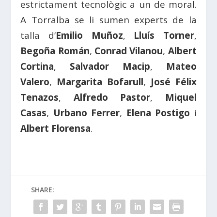
estrictament tecnològic a un de moral.
A Torralba se li sumen experts de la
talla d’
Emilio Muñoz
,
Lluís Torner
,
Begoña Román
,
Conrad Vilanou
,
Albert
Cortina
,
Salvador Macip
,
Mateo
Valero
,
Margarita Bofarull
,
José Félix
Tenazos
,
Alfredo Pastor
,
Miquel
Casas
,
Urbano Ferrer
,
Elena Postigo
i
Albert Florensa
.
SHARE: