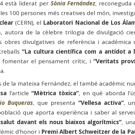
4 està liderat per
Sònia Fernández
, reconeguda d
es 100 persones més creatives del món, investig
clear
(CERN), el
Laboratori Nacional de Los Ála
 ​​autora de la cèlebre trilogia de divulgació cien
es obres divulgatives de referència i acadèmic
treballs
“La cultura científica com a antídot a 
r fomentar el pensament crític, i
“Veritats prov
a.
és de la mateixa Fernández, el també acadèmic n
osa
l’article
“Mètrica tòxica”
, en què aborda l’ú
cio Buqueras
, que presenta
“Vellesa activa”
, u
oblació que aporta experiència i saber al serve
i salut davant els nous biaixos algorítmics”
, un
cadèmic d’honor i
Premi Albert Schweitzer de la P