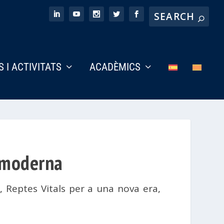
S I ACTIVITATS
ACADÈMICS
a moderna
a
,
Reptes Vitals per a una nova era
,