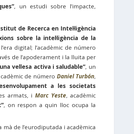
ques”
, un estudi sobre l’impacte,
nstitut de Recerca en Intel·ligència
xions sobre la intel·ligència de la
l’era digital; l’acadèmic de número
ravés de l’apoderament i la lluita per
una vellesa activa i saludable”
, un
; l’acadèmic de número
Daniel Turbón
,
desenvolupament a les societats
tes armats, i
Marc Yeste
, acadèmic
t”
, on respon a quin lloc ocupa la
a mà de l’eurodiputada i acadèmica