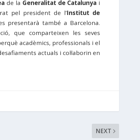
ea
de la
Generalitat de Catalunya
i
at pel president de l’
Institut de
 es presentarà també a Barcelona.
ció, que comparteixen les seves
perquè acadèmics, professionals i el
esafiaments actuals i col·laborin en
NEXT