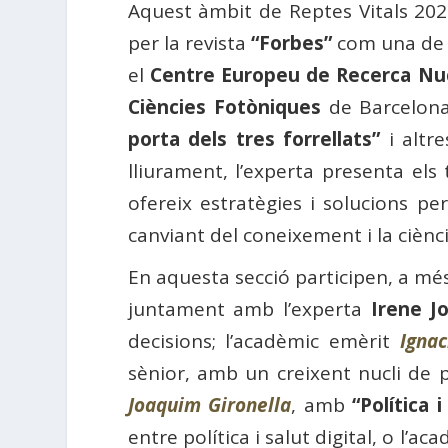
Aquest àmbit de Reptes Vitals 202
per la revista
“Forbes”
com una de l
el
Centre Europeu de Recerca Nu
Ciències Fotòniques
de Barcelona,
porta dels tres forrellats”
i altr
lliurament, l’experta presenta els 
ofereix estratègies i solucions pe
canviant del coneixement i la ciènci
En aquesta secció participen, a m
juntament amb l’experta
Irene J
decisions; l’acadèmic emèrit
Igna
sènior, amb un creixent nucli de p
Joaquim Gironella
, amb
“Política 
entre política i salut digital, o l’a