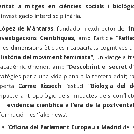
ritat a mitges en ciències socials i biològi
investigació interdisciplinària.
López de Mántaras
, fundador i exdirector de l’
I
nvestigacions Científiques
, amb l’article
“Refle
les dimensions ètiques i capacitats cognitives a 
Història del moviment feminista”
, un viatge a t
 acadèmic d’honor, amb
“Descobrint el secret d’
estratègies per a una vida plena a la tercera edat
perta
Carme Rissech
l’estudi
“Biologia del 
’impacte antropològic dels impactes dels conflic
i evidència científica a l’era de la postverita
formació i les ‘fake news’.
a l’
Oficina del Parlament Europeu a Madrid
de l