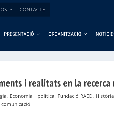
ÇOS
CONTACTE
PRESENTACIÓ
ORGANITZACIÓ
NOTÍCIE
aments i realitats en la recerc
gia
,
Economia i política
,
Fundació RAED
,
Històri
la comunicació