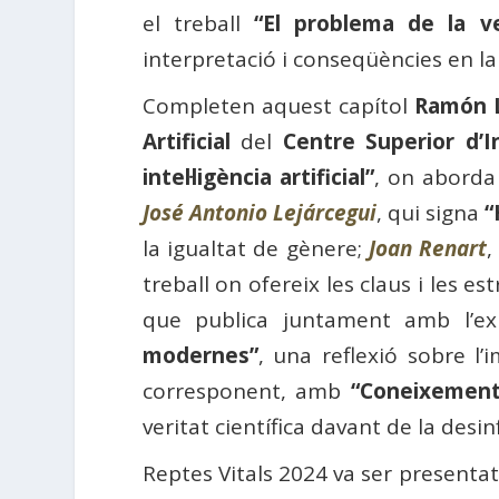
el treball
“El problema de la ve
interpretació i conseqüències en la 
Completen aquest capítol
Ramón 
Artificial
del
Centre Superior d’I
intel·ligència artificial”
, on aborda 
José Antonio Lejárcegui
, qui signa
“
la igualtat de gènere;
Joan Renart
,
treball on ofereix les claus i les 
que publica juntament amb l’ex
modernes”
, una reflexió sobre l
corresponent, amb
“Coneixement 
veritat científica davant de la desin
Reptes Vitals 2024 va ser presentat 