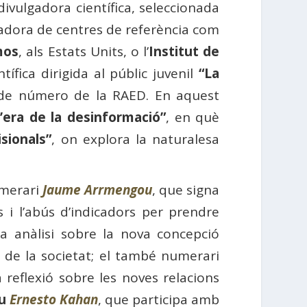
ivulgadora científica, seleccionada
adora de centres de referència com
mos
, als Estats Units, o l’
Institut de
tífica dirigida al públic juvenil
“La
a de número de la RAED. En aquest
l’era de la desinformació”
, en què
isionals”
, on explora la naturalesa
umerari
Jaume Arrmengou
, que signa
s i l’abús d’indicadors per prendre
na anàlisi sobre la nova concepció
i de la societat; el també numerari
a reflexió sobre les noves relacions
au
Ernesto Kahan
, que participa amb