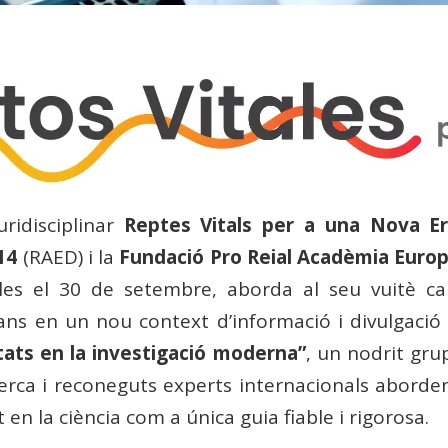
ridisciplinar
Reptes Vitals per a una Nova E
14
(RAED) i la
Fundació Pro Reial Acadèmia Euro
l·les el 30 de setembre, aborda al seu vuitè ca
s en un nou context d’informació i divulgació e
tats en la investigació moderna”
, un nodrit gr
ecerca i reconeguts experts internacionals abor
 en la ciència com a única guia fiable i rigorosa.