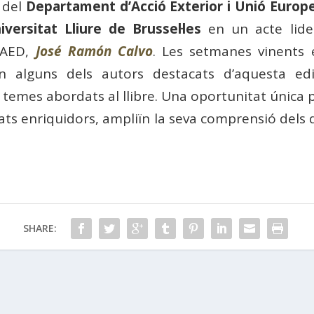
 del
Departament d’Acció Exterior i Unió Europ
iversitat Lliure de Brussel·les
en un acte lider
RAED,
José Ramón Calvo
. Les setmanes vinents
n alguns dels autors destacats d’aquesta edi
ls temes abordats al llibre. Una oportunitat única 
ats enriquidors, ampliïn la seva comprensió dels d
SHARE: