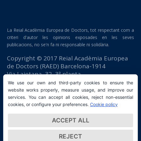
La Reial Acadèmia Europea de Doctors, tot respectant com a
criteri d'autor les opinions exposades en les seves
publicacions, no se'n fa ni responsable ni solidària.
Copyright © 2017 Reial Acadèmia Europea
de Doctors (RAED) Barcelona-1914
Via Laietana, 32, 3ª planta
Edifici Foment del Treball
We use our own and third-party cookies to ensure the
08003 Barcelona (España)
website works properly, measure usage, and improve our
tlf: +34 93 667 40 54
services. You can accept all cookies, reject non-essential
secretaria@raed.academy
cookies, or configure your preferences.
Cookie policy
Contacte i subscripció a la Newsletter
ACCEPT ALL
Política de privacitat
REJECT