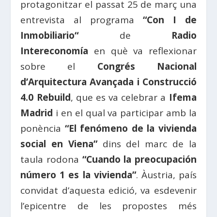
protagonitzar el passat 25 de març una
entrevista al programa
“Con
I de
Inmobiliario
“
de
Radio
Intereconomía
en què va reflexionar
sobre el
Congrés Nacional
d’Arquitectura Avançada
i
Construcció
4.0
Rebuild
,
que es va celebrar a
Ifema
Madrid
i en el qual va participar amb la
ponència
“El fenómeno de la vivienda
social en Viena”
dins del marc de la
taula rodona
“Cuando la preocupación
número 1 es la vivienda”
.
Àustria
, país
convidat d’aquesta edició, va esdevenir
l’epicentre de les propostes més