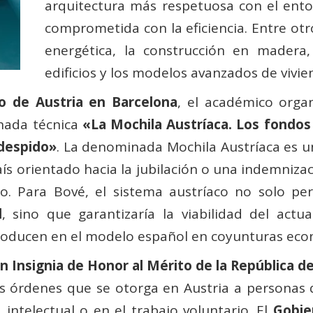
arquitectura más respetuosa con el ento
comprometida con la eficiencia. Entre otr
energética, la construcción en madera, 
edificios y los modelos avanzados de vivien
o de Austria en Barcelona
, el académico orga
rnada técnica
«La Mochila Austríaca. Los fondos
despido»
. La denominada Mochila Austríaca es un
 orientado hacia la jubilación o una indemnizac
. Para Bové, el sistema austríaco no solo perm
l
, sino que garantizaría la viabilidad del act
producen en el modelo español en coyunturas econ
n Insignia de Honor al Mérito de la República de
s órdenes que se otorga en Austria a personas q
, intelectual o en el trabajo voluntario. El
Gobi