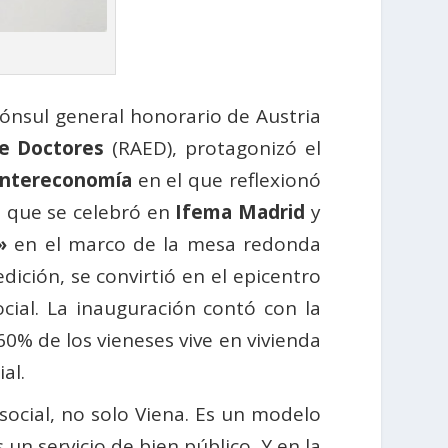
cónsul general honorario de Austria
e Doctores
(RAED), protagonizó el
Intereconomía
en el que reflexionó
, que se celebró en
Ifema Madrid
y
»
en el marco de la mesa redonda
edición, se convirtió en el epicentro
ocial. La inauguración contó con la
60% de los vieneses vive en vivienda
al.
social, no solo Viena. Es un modelo
un servicio de bien público. Y en la