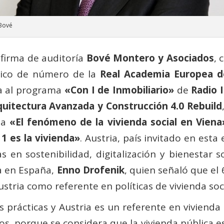
 Bové
 firma de auditoría
Bové Montero y Asociados
, 
mico de número de la
Real Academia Europea d
a al programa
«Con I de Inmobiliario»
de
Radio 
uitectura Avanzada y Construcción 4.0 Rebuild
ia
«El fenómeno de la vivienda social en Viena
 es la vivienda»
. Austria, país invitado en esta 
en sostenibilidad, digitalización y bienestar s
a en España,
Enno Drofenik
, quien señaló que el 
ustria como referente en políticas de vivienda soci
 prácticas y Austria es un referente en vivienda 
, porque se considera que la vivienda pública es 