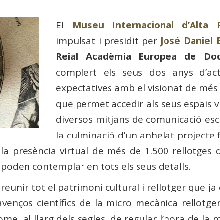
El
Museu Internacional d’Alta 
impulsat i presidit per
José Daniel 
Reial Acadèmia Europea de Doc
complert els seus dos anys d’acti
expectatives amb el visionat de més
que permet accedir als seus espais vir
diversos mitjans de comunicació escr
la culminació d’un anhelat projecte 
 presència virtual de més de 1.500 rellotges d
oden contemplar en tots els seus detalls.
eunir tot el patrimoni cultural i rellotger que ja 
avenços científics de la micro mecànica rellotge
home, al llarg dels segles, de regular l’hora de la