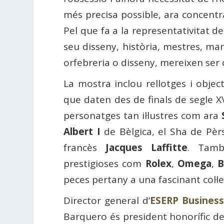
més precisa possible, ara concentra
Pel que fa a la representativitat d
seu disseny, història, mestres, m
orfebreria o disseny, mereixen ser 
La mostra inclou rellotges i objec
que daten des de finals de segle XV
personatges tan il·lustres com ara
Albert I
de Bèlgica, el Sha de Pèrs
francès
Jacques Laffitte
. Tamb
prestigioses com
Rolex
,
Omega
,
B
peces pertany a una fascinant col·l
Director general d’
ESERP Business
Barquero és president honorífic d