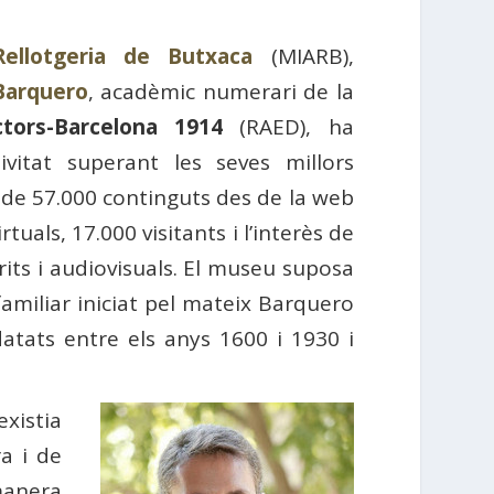
Rellotgeria de Butxaca
(MIARB),
Barquero
, acadèmic numerari de la
tors-Barcelona 1914
(RAED), ha
vitat superant les seves millors
 de 57.000 continguts des de la web
tuals, 17.000 visitants i l’interès de
its i audiovisuals. El museu suposa
familiar iniciat pel mateix Barquero
atats entre els anys 1600 i 1930 i
existia
ra i de
 manera