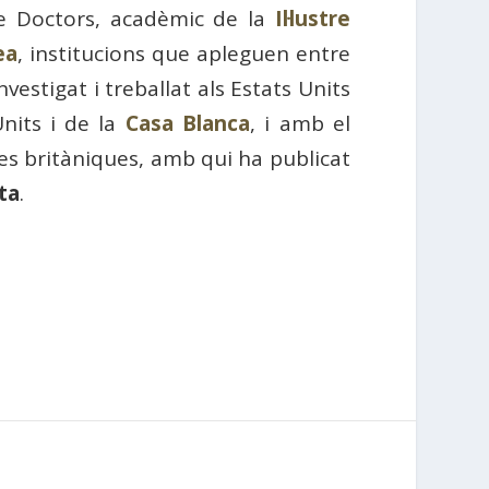
e Doctors, acadèmic de la
Il·lustre
ea
, institucions que apleguen entre
estigat i treballat als Estats Units
Units i de la
Casa Blanca
, i amb el
ses britàniques, amb qui ha publicat
ta
.