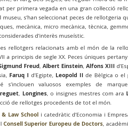
t per primera vegada en una gran col·lecció rell
el museu, s’han seleccionat peces de rellotgeria q
arques, mecànica, micro mecànica, tècnica, gemmo
considerades d’interès museístic.
tes rellotgers relacionats amb el món de la rell
II a principis de segle XX. Peces úniques pertan
Sigmund Freud
,
Albert Einstein
,
Alfons XIII
d’Es
ia,
Faruq I
d’Egipte,
Leopold II
de Bèlgica o el p
é s’inclouen valuosos exemples de marque
reguet
,
Longines
, o insignes mestres com ara
ecció de rellotges procedents de tot el món.
 & Law School
i catedràtic d’Economia i Empres
el
Consell Superior Europeu de Doctors
, acadèmi