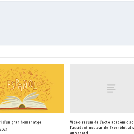
Vídeo-resum de l’acte acadèmic so
ri d’un gran homenatge
l’accident nuclear de Txernòbil al 
 2021
aniversari