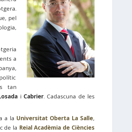
otgera.
ue, pel
logia,
otgeria
yents a
panya,
olític
s tan
Losada
i
Cabrier
. Cadascuna de les
a a la
Universitat Oberta La Salle
,
c de la
Reial Acadèmia de Ciències