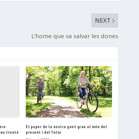
NEXT
L’home que va salvar les dones
bre
El paper de la nostra gent gran al món del
seu trentè
present i del futur