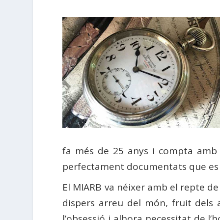
fa més de 25 anys i compta amb la
perfectament documentats que es p
El MIARB va néixer amb el repte de r
dispers arreu del món, fruit dels 
l’obsessió i alhora necessitat de l’