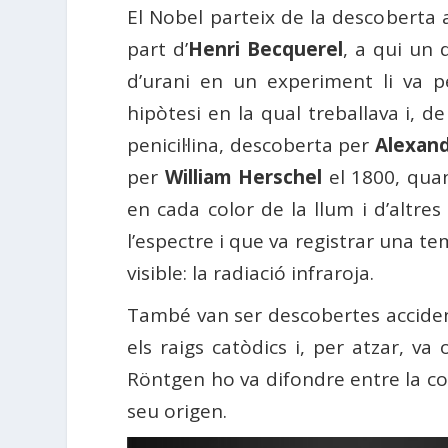
El Nobel parteix de la descoberta a
part d’
Henri Becquerel
, a qui un d
d’urani en un experiment li va 
hipòtesi en la qual treballava i, d
penicil·lina, descoberta per
Alexand
per
William Herschel
el 1800, quan
en cada color de la llum i d’altre
l’espectre i que va registrar una te
visible: la radiació infraroja.
També van ser descobertes acciden
els raigs catòdics i, per atzar, 
Röntgen ho va difondre entre la com
seu origen.