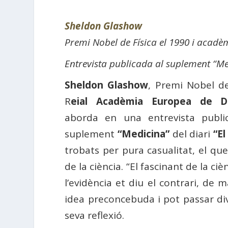
Sheldon Glashow
Premi Nobel de Física el 1990 i acad
Entrevista publicada al suplement “Med
Sheldon Glashow
, Premi Nobel de
R
eial Acadèmia Europea de Do
aborda en una entrevista publi
suplement
“Medicina”
del diari
“El
trobats per pura casualitat, el qu
de la ciència. “El fascinant de la c
l’evidència et diu el contrari, de
idea preconcebuda i pot passar dive
seva reflexió.