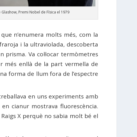
e Glashow, Premi Nobel de Física el 1979
ot i que n’enumera molts més, com la
fraroja i la ultraviolada, descoberta
un prisma. Va col·locar termòmetres
ar més enllà de la part vermella de
 una forma de llum fora de l’espectre
reballava en uns experiments amb
 en cianur mostrava fluorescència.
t Raigs X perquè no sabia molt bé el