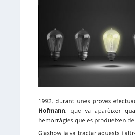
1992, durant unes proves efectua
Hofmann
, que va aparèixer qua
hemorràgies que es produeixen des
Glashow ja va tractar aquests i altr