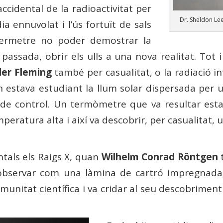
ccidental de la radioactivitat per
Dr. Sheldon Le
ia ennuvolat i l’ús fortuït de sals
permetre no poder demostrar la
e passada, obrir els ulls a una nova realitat. T
er Fleming
també per casualitat, o la radiació in
 estava estudiant la llum solar dispersada per 
s de control. Un termòmetre que va resultar est
mperatura alta i així va descobrir, per casualitat,
tals els Raigs X, quan
Wilhelm Conrad Röntgen
t
va observar com una làmina de cartró impregnada
unitat científica i va cridar al seu descobrimen