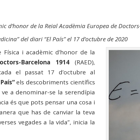
èmic d’honor de la Reial Acadèmia Europea de Doctor
icina” del diari “El País” el 17 d’octubre de 2020
 Física i acadèmic d’honor de la
ctors-Barcelona 1914
(RAED),
cada el passat 17 d’octubre al
 País”
els descobriments científics
e ve a denominar-se la serendípia
iència és que pots pensar una cosa i
 manera que has de canviar la teva
rses vegades a la vida”, inicia la