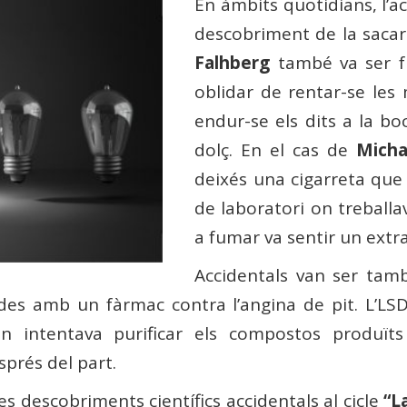
En àmbits quotidians, l’a
descobriment de la sacar
Falhberg
també va ser fru
oblidar de rentar-se les
endur-se els dits a la bo
dolç. En el cas de
Micha
deixés una cigarreta que
de laboratori on treballa
a fumar va sentir un extra
Accidentals van ser tamb
des amb un fàrmac contra l’angina de pit. L’LSD
n intentava purificar els compostos produïts
prés del part.
es descobriments científics accidentals al cicle
“La