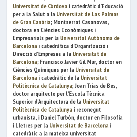
Universitat de Còrdova
i catedràtic d’Educació
per a la Salut a la
Universitat de Las Palmas
de Gran Canària
;
Montserrat Casanovas
,
doctora en Ciències Econòmiques i
Empresarials per la
Universitat Autònoma de
Barcelona
i catedràtica d’Organització i
Direcció d’Empreses a la
Universitat de
Barcelona
;
Francisco Javier Gil Mur
, doctor en
Ciències Químiques per la
Universitat de
Barcelona
i catedràtic de la
Universitat
Politècnica de Catalunya
;
Joan Trias de Bes
,
doctor arquitecte per l’Escola Tècnica
Superior d’Arquitectura de la
Universitat
Politècnica de Catalunya
i reconegut
urbanista, i
Daniel Turbón
, doctor en Filosofia
i Lletres per la
Universitat de Barcelona
i
catedràtic a la mateixa universitat