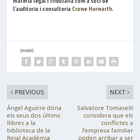
matèria legal i tributària com a soci de
l’auditoria i consultoria
Crowe Horwarth
.
SHARE:
PREVIOUS
NEXT
Ángel Aguirre dóna
Salvatore Tomaselli
els seus dos últims
considera que els
llibres a la
conflictes a
biblioteca de la
l’empresa familiar
Reial Acadèmia
poden arribar a ser