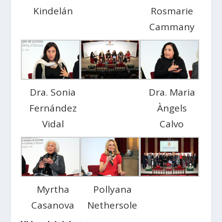
Kindelán
Rosmarie
Cammany
Dra. Sonia
Dra. Maria
Fernández
Àngels
Vidal
Calvo
Myrtha
Pollyana
Casanova
Nethersole