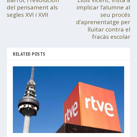
Barroc i l’evolución
Lluís Vicent, insta a
del pensament als
implicar l’alumne al
segles XVI i XVII
seu procés
d’aprenentatge per
lluitar contra el
fracàs escolar
RELATED POSTS