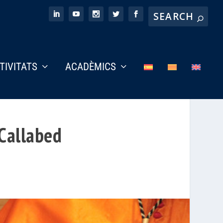
CTIVITATS
ACADÈMICS
 Callabed