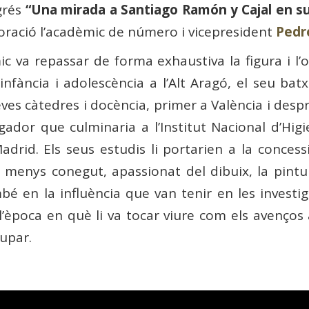
ngrés
“Una mirada a Santiago Ramón y Cajal en s
oració l’acadèmic de número i vicepresident
Pedr
c va repassar de forma exhaustiva la figura i l’
fància i adolescència a l’Alt Aragó, el seu batx
es càtedres i docència, primer a València i desp
ador que culminaria a l’Institut Nacional d’Higie
drid. Els seus estudis li portarien a la concess
menys conegut, apassionat del dibuix, la pintur
ambé en la influència que van tenir en les investi
e l’època en què li va tocar viure com els avenço
lupar.