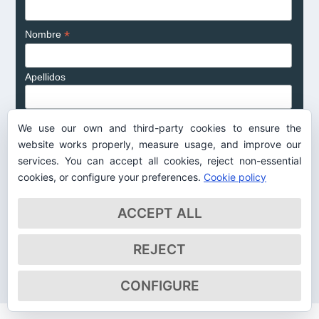
*
Nombre
Apellidos
Profesión
We use our own and third-party cookies to ensure the
website works properly, measure usage, and improve our
Entidad o empresa
services. You can accept all cookies, reject non-essential
cookies, or configure your preferences.
Cookie policy
*
Privacidad
ACCEPT ALL
He leído y acepto la
política de privacidad
REJECT
CONFIGURE