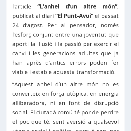
l’article
“L’anhel d’un altre món”
,
publicat al diari
“El Punt-Avui”
el passat
24 d’agost. Per al pensador, només
l’esforç conjunt entre una joventut que
aporti la il·lusió i la passió per exercir el
canvi i les generacions adultes que ja
han après d’antics errors poden fer
viable i estable aquesta transformació.
“Aquest anhel d’un altre món no es
converteix en força utòpica, en energia
alliberadora, ni en font de disrupció
social. El ciutadà comú té por de perdre
el poc que té, sent aversió a qualsevol
utopia social i política, perquè sap, per