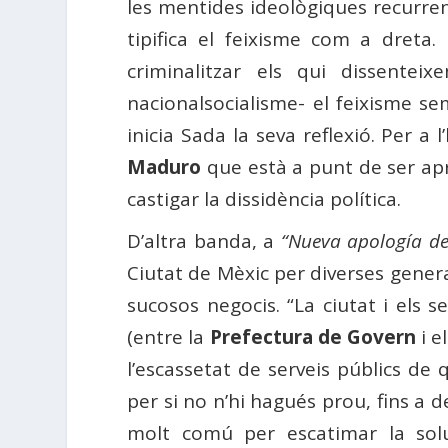
les mentides ideològiques recurrent
tipifica el feixisme com a dreta. 
criminalitzar els qui dissentei
nacionalsocialisme- el feixisme sem
inicia Sada la seva reflexió. Per a
Maduro
que està a punt de ser ap
castigar la dissidència política.
D’altra banda, a
“Nueva apología d
Ciutat de Mèxic per diverses genera
sucosos negocis. “La ciutat i els 
(entre la
Prefectura de Govern
i e
l’escassetat de serveis públics de
per si no n’hi hagués prou, fins a 
molt comú per escatimar la sol