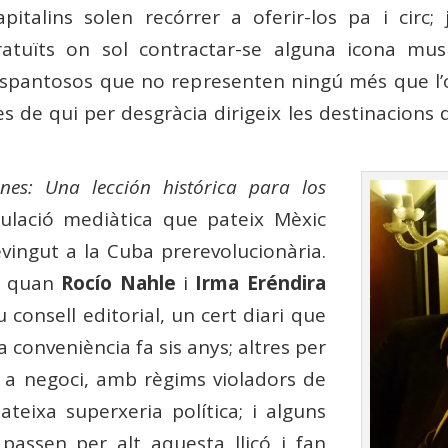
italins solen recórrer a oferir-los pa i circ;
atuïts on sol contractar-se alguna icona mus
espantosos que no representen ningú més que l’o
s de qui per desgràcia dirigeix ​​les destinacions 
ones: Una lección histórica para los
ipulació mediàtica que pateix Mèxic
vingut a la Cuba prerevolucionària.
om quan
Rocío Nahle
i
Irma Eréndira
u consell editorial, un cert diari que
a conveniència fa sis anys; altres per
m a negoci, amb règims violadors de
eixa superxeria política; i alguns
passen per alt aquesta lliçó i fan