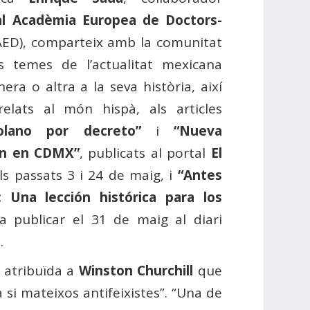
al Acadèmia Europea de Doctors-
ED), comparteix amb la comunitat
s temes de l’actualitat mexicana
era o altra a la seva història, així
elats al món hispà, als articles
zolano por decreto”
i
“Nueva
en en CDMX”
,
publicats al portal
El
s passats 3 i 24 de maig, i
“Antes
: Una lección histórica para los
a publicar el 31 de maig al diari
e
.
a atribuïda a
Winston Churchill
que
 a si mateixos antifeixistes”. “Una de