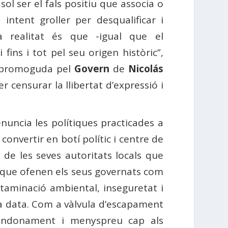
ol ser el fals positiu que associa o
 intent groller per desqualificar i
la realitat és que -igual que el
fins i tot pel seu origen històric”,
me promoguda pel
Govern
de
Nicolás
er censurar la llibertat d’expressió i
enuncia les polítiques practicades a
onvertir en botí polític i centre de
 de les seves autoritats locals que
s que ofenen els seus governats com
ntaminació ambiental, inseguretat i
 la data. Com a vàlvula d’escapament
bandonament i menyspreu cap als