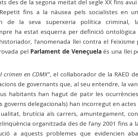
s des de la segona meitat del segle XX fins avui s
Repetit fins a la nàusea pels socialistes en un
xen de la seva superxeria política criminal, 
pre ha estat esquerra per definició ontològica i 
 l’historiador, l’anomenada llei contra el Feixis
rovada pel
Parlament de Veneçuela
és una llei p
el crimen en CDMX”
, el col·laborador de la RAED d
cions de governants que, al seu entendre, la van c
seus habitants han hagut de patir les ocurrències
ls governs delegacionals) han incorregut en acte
 qualitat, brutícia als carrers, amuntegament, co
delinqüència organitzada des de l’any 2001 fins a
ució a aquests problemes que evidencien a