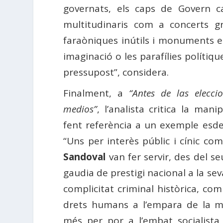
governats, els caps de Govern cap
multitudinaris com a concerts gr
faraòniques inútils i monuments 
imaginació o les parafílies polítique
pressupost”, considera.
Finalment, a
“Antes de las elecci
medios”
, l’analista critica la man
fent referència a un exemple esde
“Uns per interès públic i cínic c
Sandoval
van fer servir, des del se
gaudia de prestigi nacional a la sev
complicitat criminal històrica, co
drets humans a l’empara de la mat
més per por a l’embat socialista 