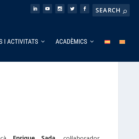
S I ACTIVITATS
ACADÈMICS
xicà
Enrique Sada
, col·laborador