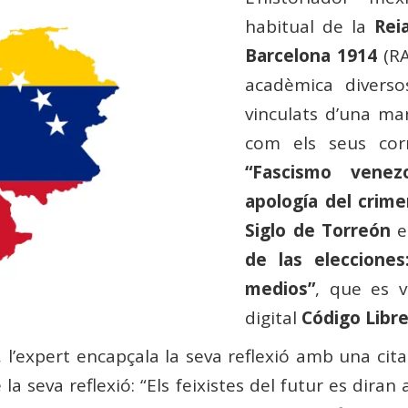
habitual de la
Rei
Barcelona 1914
(RA
acadèmica diverso
vinculats d’una man
com els seus corr
“
Fascismo vene
apología del crim
Siglo de Torreón
el
de las elecciones
medios”
, que e
s v
digital
Código Libr
, l’expert encapçala la seva reflexió amb una cit
la seva reflexió: “Els feixistes del futur es diran