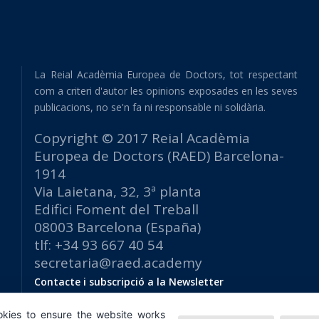
La Reial Acadèmia Europea de Doctors, tot respectant
com a criteri d'autor les opinions exposades en les seves
publicacions, no se'n fa ni responsable ni solidària.
Copyright © 2017 Reial Acadèmia
Europea de Doctors (RAED) Barcelona-
1914
Via Laietana, 32, 3ª planta
Edifici Foment del Treball
08003 Barcelona (España)
tlf: +34 93 667 40 54
secretaria@raed.academy
Contacte i subscripció a la Newsletter
Política de privacitat
kies to ensure the website works