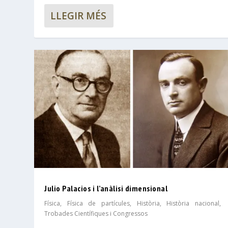
LLEGIR MÉS
Julio Palacios i l’anàlisi dimensional
Física
,
Física de partícules
,
Història
,
Història nacional
,
Trobades Científiques i Congressos