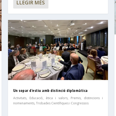
LLEGIR MÉS
Un sopar d’estiu amb distinció diplomàtica
Activitats
,
Educació, ètica i valors
,
Premis, distincions i
nomenaments
,
Trobades Científiques i Congressos