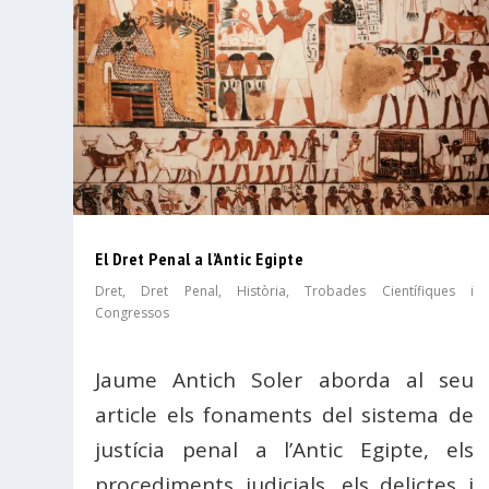
El Dret Penal a l’Antic Egipte
Dret
,
Dret Penal
,
Història
,
Trobades Científiques i
Congressos
Jaume Antich Soler aborda al seu
article els fonaments del sistema de
justícia penal a l’Antic Egipte, els
procediments judicials, els delictes i