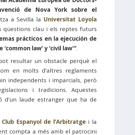
nvenció de Nova York sobre el
tza a Sevilla la
Universitat Loyola
s qüestions clau i els reptes futurs
emas prácticos en la ejecución de
 ‘common law’ y ‘civil law'”
.
e pot resultar un obstacle perquè el
 com en molts d’altres reglaments
iguin independents i imparcials, però
slacions i tradicions. Aquestes
ió d’un laude estranger que ha de
l
Club Espanyol de l’Arbitratge
i la
ent compta a més amb el patrocini