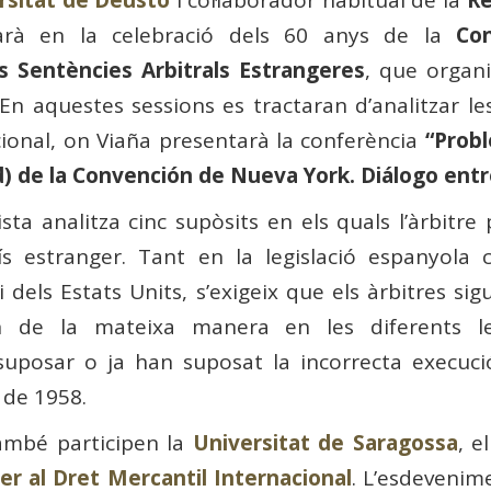
parà en la celebració dels 60 anys de la
Co
s Sentències Arbitrals Estrangeres
, que organi
. En aquestes sessions es tractaran d’analitzar le
cional, on Viaña presentarà la conferència
“Probl
 d) de la Convención de Nueva York. Diálogo entre
ista analitza cinc supòsits en els quals l’àrbitr
s estranger. Tant en la legislació espanyola
i dels Estats Units, s’exigeix ​​que els àrbitres s
 de la mateixa manera en les diferents legi
 suposar o ja han suposat la incorrecta execuc
 de 1958.
també participen la
Universitat de Saragossa
, e
r al Dret Mercantil Internacional
. L’esdevenim