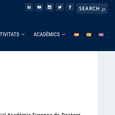
CTIVITATS
ACADÈMICS
ial Acadèmia Europea de Doctors-