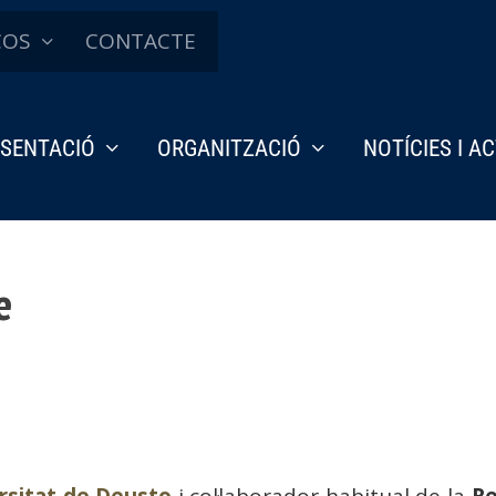
ÇOS
CONTACTE
SENTACIÓ
ORGANITZACIÓ
NOTÍCIES I A
e
rsitat de Deusto
i col·laborador habitual de la
Re