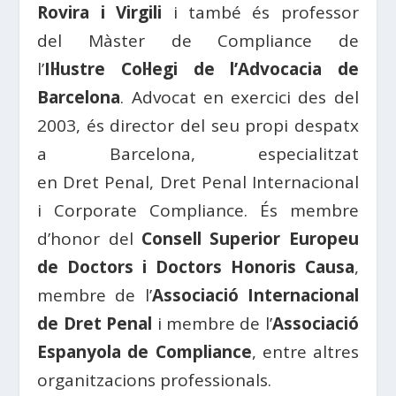
Rovira
i
Virgili
i també és professor
del
Màster
de
Compliance de
l’
Il·lustre
Col·legi
de l’Advocacia de
Barcelona
. Advocat en exercici des del
2003, és director del seu propi despatx
a Barcelona, especialitzat
en
Dret
Penal,
Dret
Penal Internacional
i
Corporate Compliance
. És membre
d’honor del
Consell
Superior
Europeu
de
Doctors
i Doctors Honoris Causa
,
membre de l’
Associació
Internacional
de
Dret
Penal
i membre de l’
Associació
Espanyola
de
Compliance
, entre altres
organitzacions professionals.