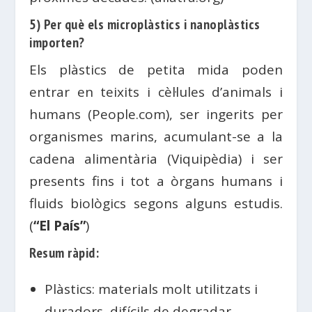
5) Per què els microplàstics i nanoplàstics
importen?
Els plàstics de petita mida poden
entrar en teixits i cèl·lules d’animals i
humans (People.com), ser ingerits per
organismes marins, acumulant-se a la
cadena alimentària (Viquipèdia) i ser
presents fins i tot a òrgans humans i
fluids biològics segons alguns estudis.
(
“El País”
)
Resum ràpid:
Plàstics: materials molt utilitzats i
duradors, difícils de degradar.