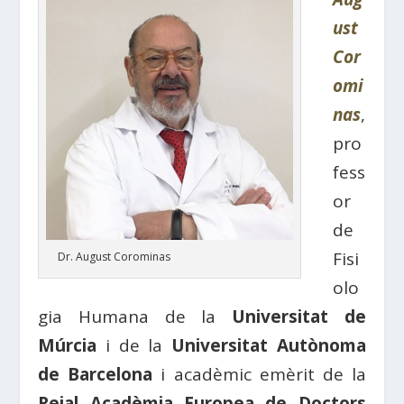
ust
Cor
omi
nas
,
pro
fess
or
de
Fisi
Dr. August Corominas
olo
gia Humana de la
Universitat de
Múrcia
i de la
Universitat Autònoma
de Barcelona
i acadèmic emèrit de la
Reial Acadèmia Europea de Doctors