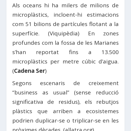
Als oceans hi ha milers de milions de
microplàstics, incloent-hi estimacions
com 51 bilions de partícules flotant a la
superfície. (Viquipèdia) En zones
profundes com la fossa de les Marianes
s’han reportat fins a 13.500
microplàstics per metre cúbic d’aigua.
(
Cadena Ser
)
Segons escenaris de creixement
“business as usual” (sense reducció
significativa de residus), els rebutjos
plàstics que arriben a ecosistemes
podrien duplicar-se o triplicar-se en les
pròximes dècades. (allatra.org)