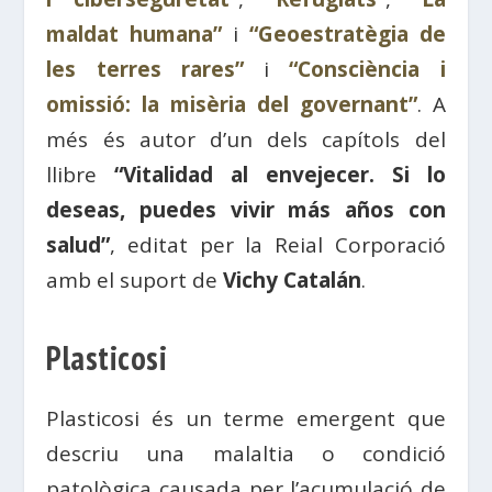
maldat humana”
i
“Geoestratègia de
les terres rares”
i
“Consciència i
omissió: la misèria del governant”
. A
més és autor d’un dels capítols del
llibre
“Vitalidad al envejecer. Si lo
deseas, puedes vivir más años con
salud”
, editat per la Reial Corporació
amb el suport de
Vichy Catalán
.
Plasticosi
Plasticosi és un terme emergent que
descriu una malaltia o condició
patològica causada per l’acumulació de