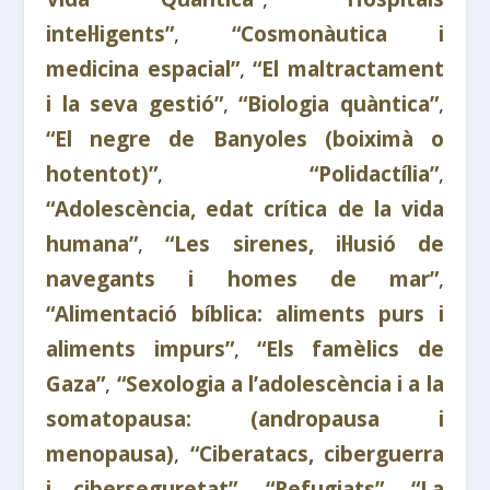
intel·ligents”
,
“Cosmonàutica i
medicina espacial”
,
“El maltractament
i la seva gestió”
,
“Biologia quàntica”
,
“El negre de Banyoles (boiximà o
hotentot)”
,
“Polidactília”
,
“Adolescència, edat crítica de la vida
humana”
,
“Les sirenes, il·lusió de
navegants i homes de mar”
,
“Alimentació bíblica: aliments purs i
aliments impurs”
,
“Els famèlics de
Gaza”
,
“Sexologia a l’adolescència i a la
somatopausa: (andropausa i
menopausa)
,
“Ciberatacs, ciberguerra
i ciberseguretat”
,
“Refugiats”
,
“La