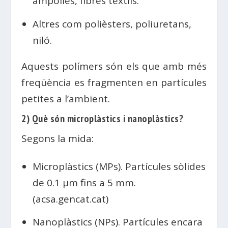
ampolles, fibres tèxtils.
Altres com polièsters, poliuretans,
niló.
Aquests polímers són els que amb més
freqüència es fragmenten en partícules
petites a l’ambient.
2) Què són microplàstics i nanoplàstics?
Segons la mida:
Microplàstics (MPs). Partícules sòlides
de 0.1 µm fins a 5 mm.
(acsa.gencat.cat)
Nanoplàstics (NPs). Partícules encara