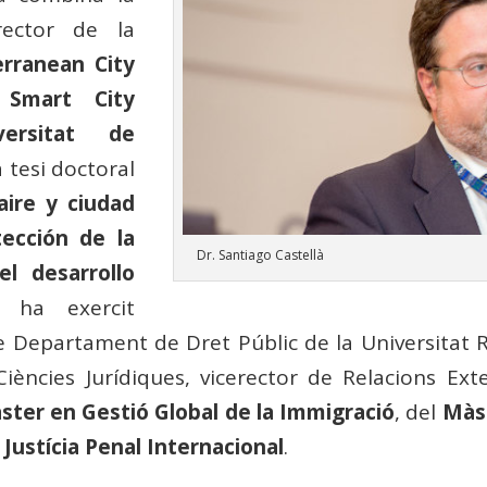
rector de la
rranean City
 Smart City
versitat de
a tesi doctoral
aire y ciudad
tección de la
Dr. Santiago Castellà
l desarrollo
c ha exercit
Departament de Dret Públic de la Universitat Rov
ències Jurídiques, vicerector de Relacions Exte
ster en Gestió Global de la Immigració
, del
Màst
Justícia Penal Internacional
.