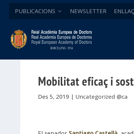
PUBLICACIONS
NEWSLETTER
ENLLA
Mobilitat eficaç i sos
Des 5, 2019
|
Uncategorized @ca
El senador
Santiago Castellà
, aca