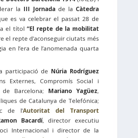
iderar la
III Jornada
de la
Càtedra
ue es va celebrar el passat 28 de
a el títol
“El repte de la mobilitat
e el repte d’aconseguir ciutats més
logia en l’era de l’anomenada quarta
a participació de
Núria Rodríguez
ns Externes, Compromís Social i
t de Barcelona;
Mariano Yagüez
,
liques de Catalunya de Telefónica;
ic de l’
Autoritat del Transport
Ramon Bacardí
, director executiu
oci Internacional i director de la