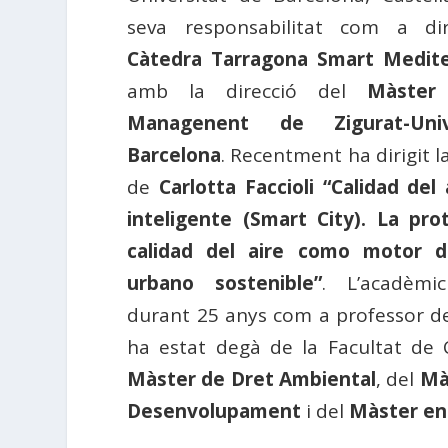
seva responsabilitat com a di
Càtedra Tarragona Smart Medite
amb la direcció del
Màster
Managenent de Zigurat-Uni
Barcelona
. Recentment ha dirigit l
de
Carlotta Faccioli
“Calidad del 
inteligente (Smart City). La pro
calidad del aire como motor de
urbano sostenible”
. L’acadèmi
durant 25 anys com a professor de 
ha estat degà de la Facultat de Ci
Màster de Dret Ambiental
, del
Mà
Desenvolupament
i del
Màster en 