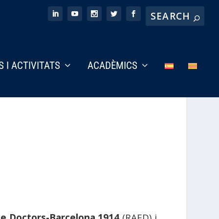
S I ACTIVITATS
ACADÈMICS
de Doctors-Barcelona 1914
(RAED) i