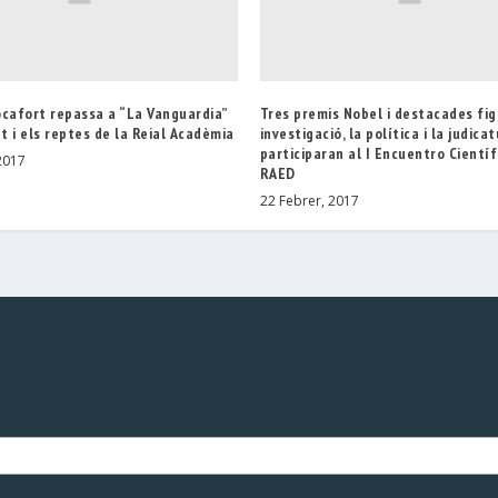
ocafort repassa a “La Vanguardia”
Tres premis Nobel i destacades fig
at i els reptes de la Reial Acadèmia
investigació, la política i la judica
participaran al I Encuentro Científ
2017
RAED
22 Febrer, 2017