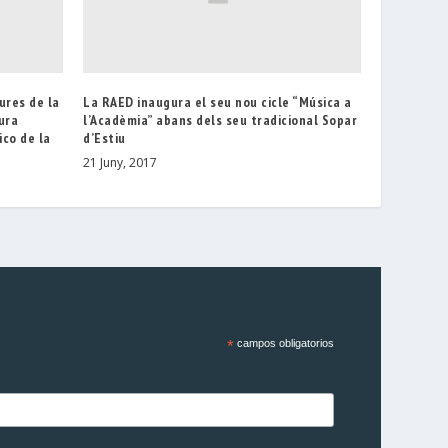
ures de la
La RAED inaugura el seu nou cicle “Música a
tura
l’Acadèmia” abans dels seu tradicional Sopar
ico de la
d’Estiu
21 Juny, 2017
*
campos obligatorios