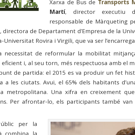
Xarxa de Bus de
Transports M
Martí
, director executiu
responsable de Màrqueting pe
, directora de Departament d’Empresa de la Unive
Universitat Rovira i Virgili, que va ser l’encarrega
la necessitat de reformular la mobilitat mitjança
 més eficient i, al seu torn, més respectuosa amb el
punt de partida: el 2015 es va produir un fet his
a a les ciutats. Avui, el 65% dels habitants d’un
rea metropolitana. Una xifra en creixement qu
ns. Per afrontar-lo, els participants també van 
úblic per la
llà combina la