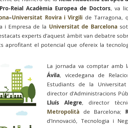
Pro-Reial Acadèmia Europea de Doctors
, va l
lona
–
Universitat Rovira i Virgili
de Tarragona, q
ia i Empresa de la
Universitat de Barcelona
sot
destacats experts d’aquest àmbit van debatre sobr
ents aprofitant el potencial que ofereix la tecno
La jornada va comptar amb l
Ávila
, vicedegana de Relacio
Estudiants de la Universita
director d’Administracions Púb
Lluís Alegre
, director tècn
Metropolità
de Barcelona;
d’Innovació, Tecnologia i Neg