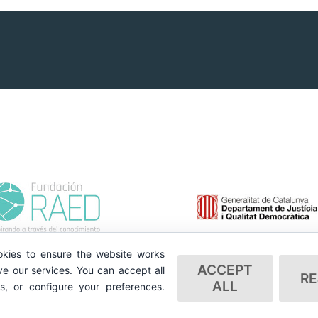
kies to ensure the website works
ACCEPT
e our services. You can accept all
RE
ALL
es, or configure your preferences.