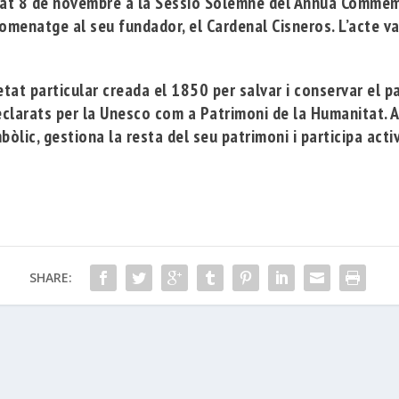
assat 8 de novembre a la Sessió Solemne del Annua Commem
homenatge al seu fundador, el Cardenal Cisneros.
L’acte va
tat particular creada el 1850 per salvar i conservar el pat
declarats per la Unesco com a Patrimoni de la Humanitat. A
mbòlic, gestiona la resta del seu patrimoni i participa ac
SHARE: