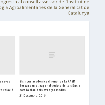
ingressa al consell assessor de l’Institut de
ogia Agroalimentàries de la Generalitat de
Catalunya
s seves
Els nous acadèmics d’honor de la RAED
destaquen el paper altruista de la ciència
a relació
com la clau dels avenços mèdics
21 Desembre, 2016