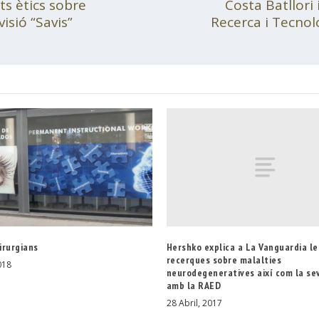
ts ètics sobre
Costa Batllori 
isió “Savis”
Recerca i Tecnol
Hershko explica a La Vanguardia le
irurgians
recerques sobre malalties
018
neurodegeneratives així com la sev
amb la RAED
28 Abril, 2017