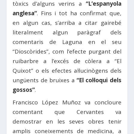
tòxics d’alguns verins a
“L’espanyola
anglesa”
. Fins i tot ha confirmat que,
en algun cas, s’arriba a citar gairebé
literalment algun paràgraf dels
comentaris de Laguna en el seu
“Dioscòrides”, com l’efecte purgant del
ruibarbre a l’excés de còlera a “El
Quixot” o els efectes al·lucinògens dels
ungüents de bruixes a
“El col·loqui dels
gossos”
.
Francisco López Muñoz va concloure
comentant que Cervantes va
demostrar en les seves obres tenir
amplis coneixements de medicina, a